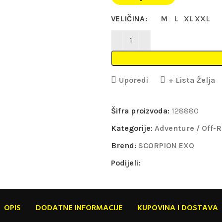
VELIČINA
M
L
XL
XXL
Uporedi
+ Lista Želja
Šifra proizvoda:
128880
Kategorije:
Adventure / Off-
Brend:
SCORPION EXO
Podijeli:
OPIS
DODATNE INFORMACIJE
KUPOVINA I DOSTAVA