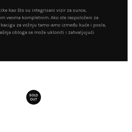
e kao što su integrisani vizir za sunce,
 šlem veoma kompletnim. Ako ste raspoloženi za
ju kacigu za vožnju tamo-amo između kuće i posla,
ašnja obloga se može ukloniti i zahvaljujući
SOLD
OUT