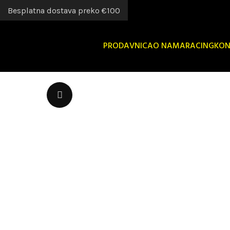
Besplatna dostava preko €100
PRODAVNICA
O NAMA
RACING
KON
Uvećaj sliku