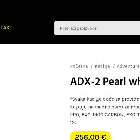
TAKT
Početna
Kacige
Adventure
ADX-2 Pearl w
*Svaka kaciga dođe sa providni
kupuju naknadno osim za mod
PRO, EXO-1400 CARBON, EXO-T
12.
256,00
€