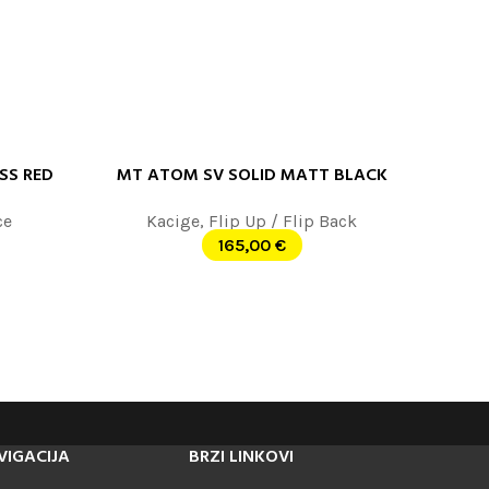
SS RED
MT ATOM SV SOLID MATT BLACK
ODABERITE OPCIJE
ce
Kacige
,
Flip Up / Flip Back
165,00
€
VIGACIJA
BRZI LINKOVI