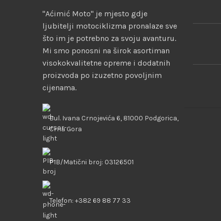
"Aćimić Moto" je mjesto gdje
ljubitelji motociklizma pronalaze sve
što im je potrebno za svoju avanturu.
Mi smo ponosni na širok asortiman
visokokvalitetne opreme i dodatnih
proizvoda po izuzetno povoljnim
cijenama.
Bul. Ivana Crnojevića 6, 81000 Podgorica,
Crna Gora
PIB/Matični broj: 03126501
Telefon: +382 69 88 77 33