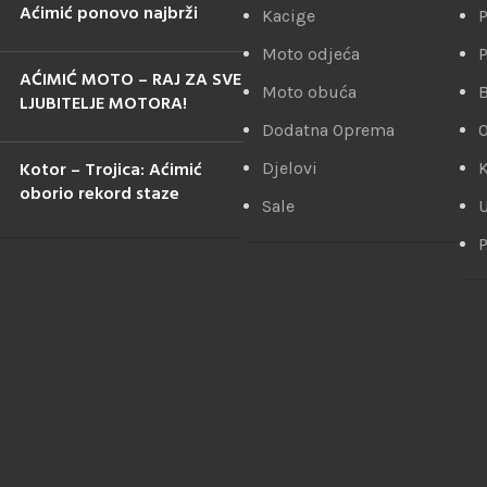
Aćimić ponovo najbrži
Kacige
P
Moto odjeća
P
AĆIMIĆ MOTO – RAJ ZA SVE
Moto obuća
LJUBITELJE MOTORA!
Dodatna Oprema
Kotor – Trojica: Aćimić
Djelovi
K
oborio rekord staze
Sale
U
P