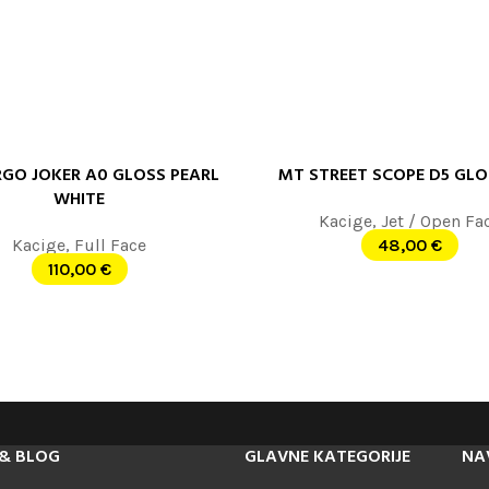
GO JOKER A0 GLOSS PEARL
MT STREET SCOPE D5 GLO
 OPCIJE
ODABERITE OPCIJE
WHITE
Kacige
,
Jet / Open Fa
Kacige
,
Full Face
48,00
€
110,00
€
& BLOG
GLAVNE KATEGORIJE
NA