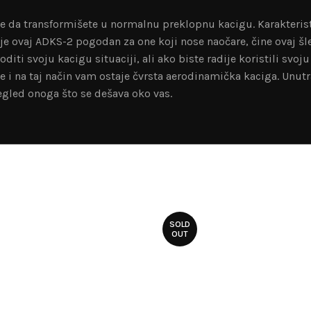
 da transformišete u normalnu preklopnu kacigu. Karakteristik
a je ovaj ADKS-2 pogodan za one koji nose naočare, čine ovaj
ti svoju kacigu situaciji, ali ako biste radije koristili svo
e i na taj način vam ostaje čvrsta aerodinamička kaciga. Unutr
egled onoga što se dešava oko vas.
SOLD
OUT