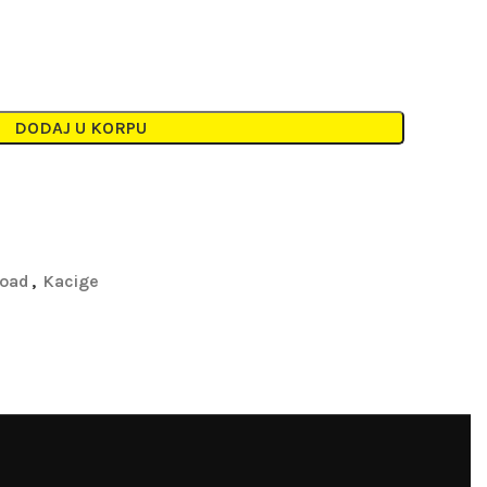
DODAJ U KORPU
Road
,
Kacige