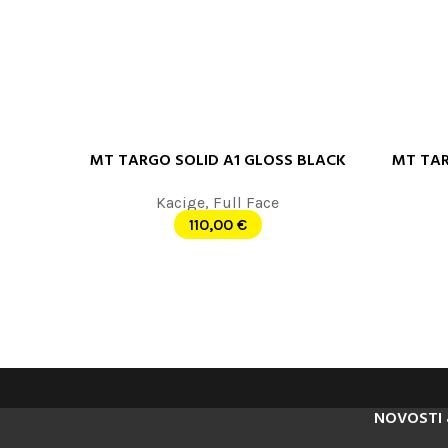
MT TARGO SOLID A1 GLOSS BLACK
MT TAR
ODABERITE OPCIJE
ODABERITE
Kacige
,
Full Face
110,00
€
NOVOSTI 