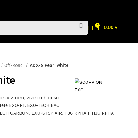
0
0,00
€
 / Off-Road
ADX-2 Pearl white
hite
m vizirom, viziri u boji se
ele EXO-R1, EXO-TECH EVO
ECH CARBON, EXO-GTSP AIR, HJC RPHA 1, HJC RPHA