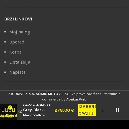
BRZI LINKOVI
Moj nalog
Uporedi
Korpa
Lista želja
Naplata
PRODRIVE d.o.o. AĆIMIĆ MOTO
2023. Sva prava zadržana. Premium e-
commerce by
AbakusWeb
.
ADX-2 GALANE
IZABERI
0
Grey-Black-
278,00
€
OPCIJU
Neon Yellow
tegorije
Lista želja
Korpa
Moj nalog