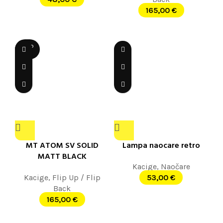
165,00
€
SOLD
OUT
MT ATOM SV SOLID
Lampa naocare retro
MATT BLACK
Kacige
,
Naočare
Kacige
,
Flip Up / Flip
53,00
€
Back
165,00
€