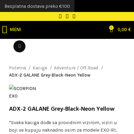
Besplatna dostava preko €100
MENI
0
0,00
€
Uvećaj sliku
Početna
Kacige
Adventure / Off-Road
ADX-2 GALANE Grey-Black-Neon Yellow
ADX-2 GALANE Grey-Black-Neon Yellow
*Svaka kaciga dođe sa providnim vizirom, viziri u
boji se kupuju naknadno osim za modele EXO-R1,