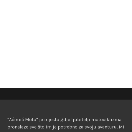
"Aćimić Moto" je mjesto gdje ljubitelji motociklizma
pronalaze sve što im je potrebno za svoju avanturu. Mi