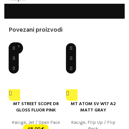
Povezani proizvodi
SOLD
OUT
MT STREET SCOPE D8
MT ATOM SV W17 A2
GLOSS FLUOR PINK
MATT GRAY
Kacige
,
Jet / Open Face
Kacige
,
Flip Up / Flip
48,00
€
Back