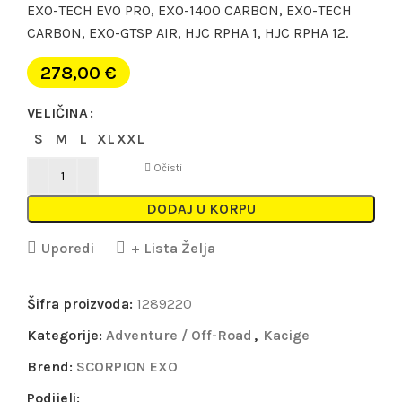
EXO-TECH EVO PRO, EXO-1400 CARBON, EXO-TECH
CARBON, EXO-GTSP AIR, HJC RPHA 1, HJC RPHA 12.
278,00
€
VELIČINA
S
M
L
XL
XXL
Očisti
DODAJ U KORPU
Uporedi
+ Lista Želja
Šifra proizvoda:
1289220
Kategorije:
Adventure / Off-Road
,
Kacige
Brend:
SCORPION EXO
Podijeli: