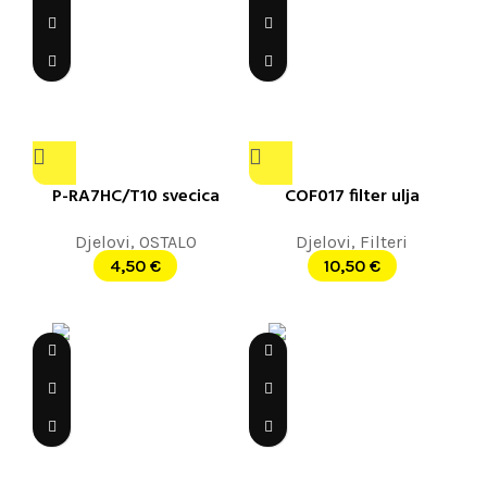
P-RA7HC/T10 svecica
COF017 filter ulja
Djelovi
,
OSTALO
Djelovi
,
Filteri
4,50
€
10,50
€