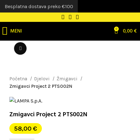
Besplatna dostava preko €100
MENI
0
0,00
€
Uvećaj sliku
Početna
Djelovi
Žmigavci
Zmigavci Project 2 PTS002N
Zmigavci Project 2 PTS002N
58,00
€