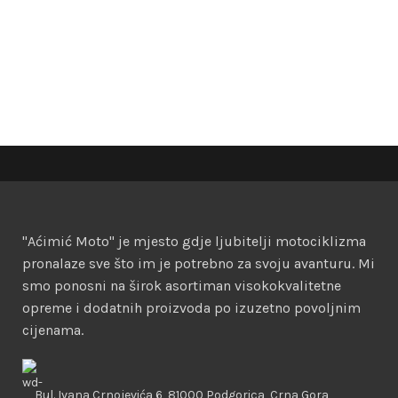
"Aćimić Moto" je mjesto gdje ljubitelji motociklizma
pronalaze sve što im je potrebno za svoju avanturu. Mi
smo ponosni na širok asortiman visokokvalitetne
opreme i dodatnih proizvoda po izuzetno povoljnim
cijenama.
Bul. Ivana Crnojevića 6, 81000 Podgorica, Crna Gora