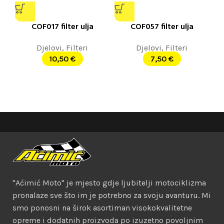
COF017 filter ulja
COF057 filter ulja
Djelovi
,
Filteri
Djelovi
,
Filteri
10,50
€
7,50
€
"Aćimić Moto" je mjesto gdje ljubitelji motociklizma
pronalaze sve što im je potrebno za svoju avanturu. Mi
smo ponosni na širok asortiman visokokvalitetne
opreme i dodatnih proizvoda po izuzetno povoljnim