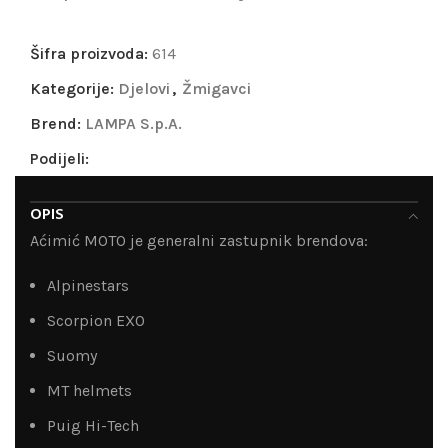
Šifra proizvoda:
614
Kategorije:
Djelovi
,
Žmigavci
Brend:
LAMPA S.p.A.
Podijeli:
OPIS
Aćimić MOTO je generalni zastupnik brendova:
Alpinestars
Scorpion EXO
Suomy
MT helmets
Puig Hi-Tech