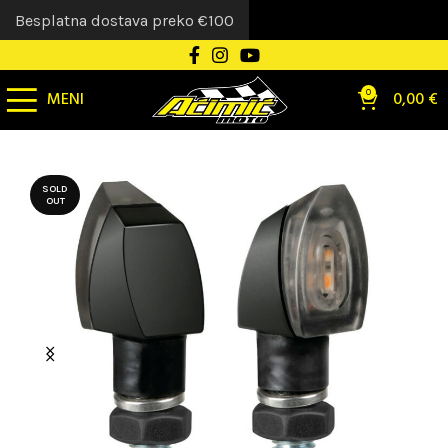
Besplatna dostava preko €100
MENI
0
0,00
€
SOLD
OUT