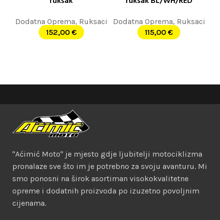
ruksak
ruksak BL/WH/RED
Dodatna Oprema
,
Ruksaci
Dodatna Oprema
,
Ruksaci
152,00
€
115,00
€
"Aćimić Moto" je mjesto gdje ljubitelji motociklizma
pronalaze sve što im je potrebno za svoju avanturu. Mi
smo ponosni na širok asortiman visokokvalitetne
opreme i dodatnih proizvoda po izuzetno povoljnim
cijenama.