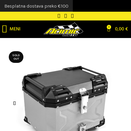
Besplatna dostava preko €100
MENI
0
0,00
€
SOLD
OUT