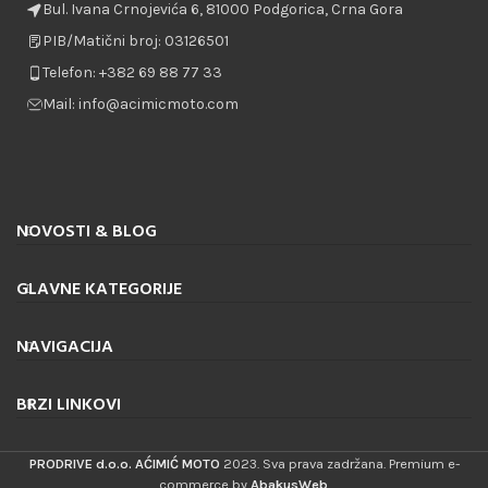
Bul. Ivana Crnojevića 6, 81000 Podgorica, Crna Gora
PIB/Matični broj: 03126501
Telefon: +382 69 88 77 33
Mail: info@acimicmoto.com
NOVOSTI & BLOG
GLAVNE KATEGORIJE
NAVIGACIJA
BRZI LINKOVI
PRODRIVE d.o.o. AĆIMIĆ MOTO
2023. Sva prava zadržana. Premium e-
commerce by
AbakusWeb
.