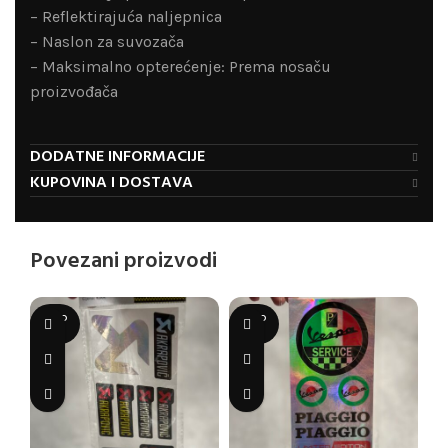
– Reflektirajuća naljepnica
– Naslon za suvozača
– Maksimalno opterećenje: Prema nosaču
proizvođača
DODATNE INFORMACIJE
KUPOVINA I DOSTAVA
Povezani proizvodi
SOLD
SOLD
OUT
OUT