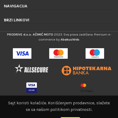
NAVIGACIJA
BRZI LINKOVI
PRODRIVE d.o.o. AĆIMIĆ MOTO
2023. Sva prava zadržana. Premium e-
commerce by
AbakusWeb
.
Sajt koristi kolačiće. Korišćenjem prodavnice, slažete
Vibration
se sa našom politikom privatnosti.
0
21,00
€
DODAJ U 
dampener
tegorije
Lista želja
Korpa
Moj nalog