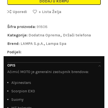
DODAJ U KORPU
Uporedi
+ Lista Želja
Šifra proizvoda:
91808
Kategorije:
Dodatna Oprema
,
Držači telefona
Brend:
LAMPA S.p.A.
,
Lampa Spa
Podijeli:
OPIS
Aćimić MOTO je generalni zastupnik brendova:
Alpinestars
Scorpion EXO
Suomy
MT helmets