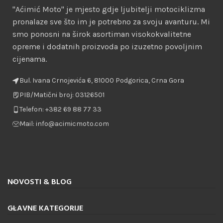
"Aćimić Moto" je mjesto gdje ljubitelji motociklizma
pronalaze sve što im je potrebno za svoju avanturu. Mi
smo ponosni na širok asortiman visokokvalitetne
opreme i dodatnih proizvoda po izuzetno povoljnim
cijenama.
Bul. Ivana Crnojevića 6, 81000 Podgorica, Crna Gora
PIB/Matični broj: 03126501
Telefon: +382 69 88 77 33
Mail: info@acimicmoto.com
NOVOSTI & BLOG
GLAVNE KATEGORIJE