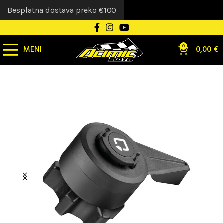
Besplatna dostava preko €100
MENI
0
0,00
€