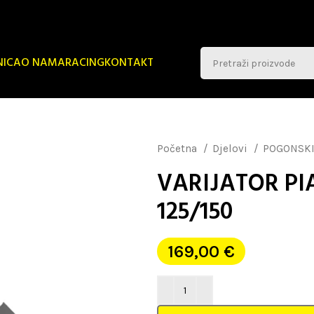
NICA
O NAMA
RACING
KONTAKT
Početna
Djelovi
POGONSKI
VARIJATOR PI
125/150
169,00
€