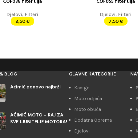
COF038 filter ulja
COF055 filter ulja
ORPU
DODAJ U KORPU
Djelovi
,
Filteri
Djelovi
,
Filteri
9,50
€
7,50
€
& BLOG
GLAVNE KATEGORIJE
NA
Aćimić ponovo najbrži
Kacige
P
Moto odjeća
P
Moto obuća
AĆIMIĆ MOTO – RAJ ZA
Dodatna Oprema
SVE LJUBITELJE MOTORA!
Djelovi
K