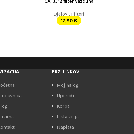
CAF3512 filter vazduha
DODAJ U KORPU
Djelovi
,
Filteri
17,80
€
VIGACIJA
BRZI LINKOVI
očetna
Moj nalog
rodavnica
Uporedi
Blog
Korpa
O nama
Lista želja
ontakt
Naplata