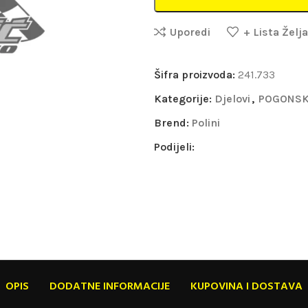
Uporedi
+ Lista Želja
Šifra proizvoda:
241.733
Kategorije:
Djelovi
,
POGONSK
Brend:
Polini
Podijeli:
OPIS
DODATNE INFORMACIJE
KUPOVINA I DOSTAVA