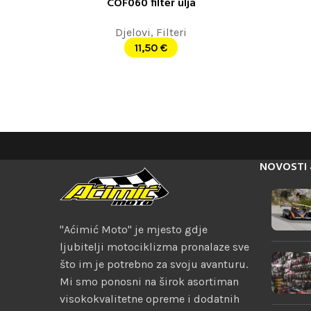
COF060 filter ulja
DODAJ U KORPU
DODAJ U K
Djelovi
,
Filteri
11,50
€
NOVOSTI 
"Aćimić Moto" je mjesto gdje
ljubitelji motociklizma pronalaze sve
što im je potrebno za svoju avanturu.
Mi smo ponosni na širok asortiman
visokokvalitetne opreme i dodatnih