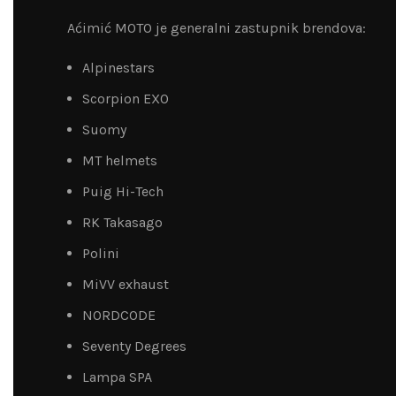
Aćimić MOTO je generalni zastupnik brendova:
Alpinestars
Scorpion EXO
Suomy
MT helmets
Puig Hi-Tech
RK Takasago
Polini
MiVV exhaust
NORDCODE
Seventy Degrees
Lampa SPA