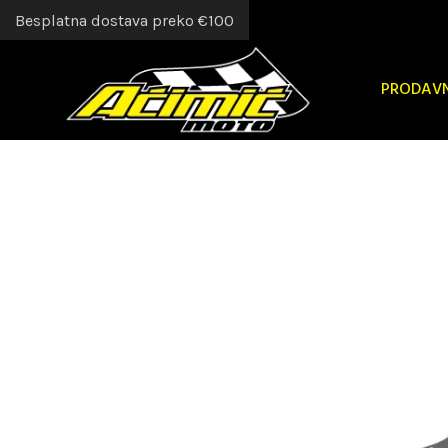
Besplatna dostava preko €100
PRODAV