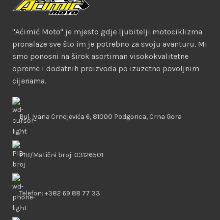
"Aćimić Moto" je mjesto gdje ljubitelji motociklizma
pronalaze sve što im je potrebno za svoju avanturu. Mi
smo ponosni na širok asortiman visokokvalitetne
opreme i dodatnih proizvoda po izuzetno povoljnim
cijenama.
Bul. Ivana Crnojevića 6, 81000 Podgorica, Crna Gora
PIB/Matični broj: 03126501
Telefon: +382 69 88 77 33