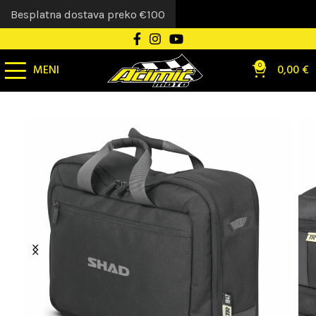
Besplatna dostava preko €100
MENI
0
0,00
€