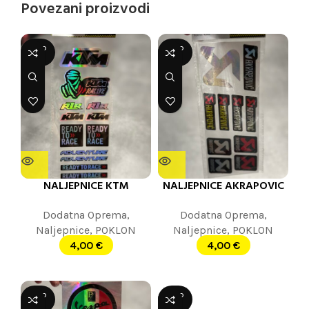
Povezani proizvodi
SOLD
SOLD
OUT
OUT
NALJEPNICE KTM
NALJEPNICE AKRAPOVIC
Dodatna Oprema
,
Dodatna Oprema
,
Naljepnice
,
POKLON
Naljepnice
,
POKLON
4,00
€
4,00
€
SOLD
SOLD
OUT
OUT