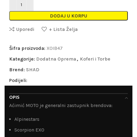
DODAJ U KORPU
Uporedi
+ Lista Želja
Šifra proizvoda:
X0IB47
Kategorije:
Dodatna Oprema
,
Koferi i Torbe
Brend:
SHAD
Podijeli:
OPIS
Aćimić MOTO je generalni zastupnik brendova:
Alpinestars
Scorpion EXO