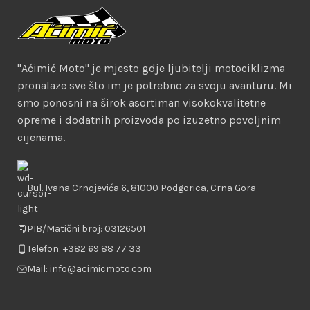
"Aćimić Moto" je mjesto gdje ljubitelji motociklizma
pronalaze sve što im je potrebno za svoju avanturu. Mi
smo ponosni na širok asortiman visokokvalitetne
opreme i dodatnih proizvoda po izuzetno povoljnim
cijenama.
Bul. Ivana Crnojevića 6, 81000 Podgorica, Crna Gora
PIB/Matični broj: 03126501
Telefon: +382 69 88 77 33
Mail: info@acimicmoto.com