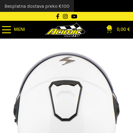
Besplatna dostava preko €100
MENI
0
0,00
€