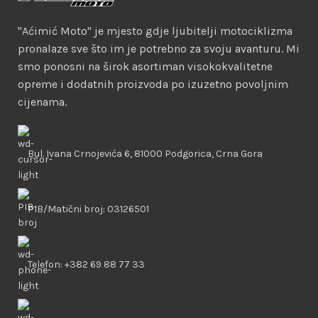
"Aćimić Moto" je mjesto gdje ljubitelji motociklizma
pronalaze sve što im je potrebno za svoju avanturu. Mi
smo ponosni na širok asortiman visokokvalitetne
opreme i dodatnih proizvoda po izuzetno povoljnim
cijenama.
Bul. Ivana Crnojevića 6, 81000 Podgorica, Crna Gora
PIB/Matični broj: 03126501
Telefon: +382 69 88 77 33