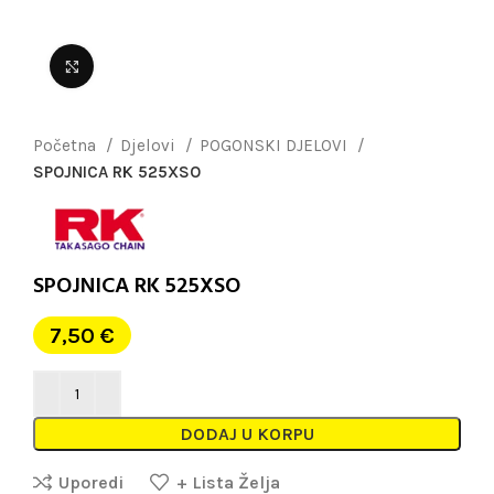
Uvećaj sliku
Početna
Djelovi
POGONSKI DJELOVI
SPOJNICA RK 525XSO
SPOJNICA RK 525XSO
7,50
€
DODAJ U KORPU
Uporedi
+ Lista Želja