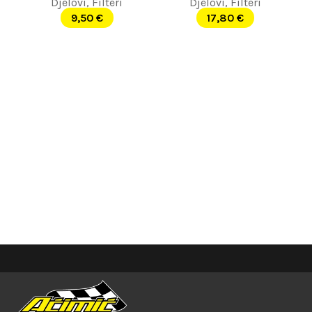
Djelovi
,
Filteri
Djelovi
,
Filteri
9,50
€
17,80
€