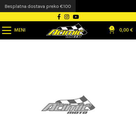
Besplatna dostava preko €100
MENI
0
0,00
€