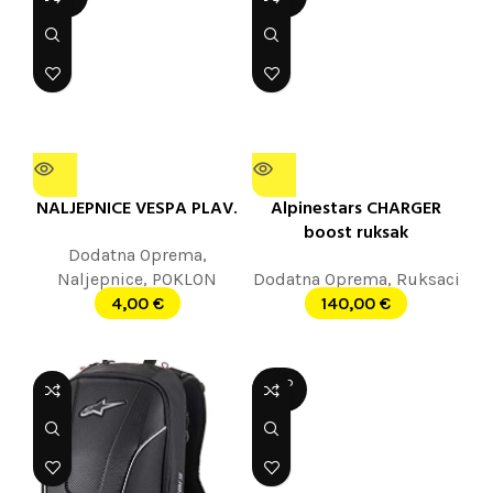
OUT
OUT
NALJEPNICE VESPA PLAV.
Alpinestars CHARGER
boost ruksak
Dodatna Oprema
,
Naljepnice
,
POKLON
Dodatna Oprema
,
Ruksaci
4,00
€
140,00
€
SOLD
OUT