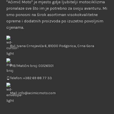
"Aćimić Moto" je mjesto gdje ljubitelji motociklizma
pronalaze sve što im je potrebno za svoju avanturu. Mi
smo ponosni na širok asortiman visokokvalitetne
opreme i dodatnih proizvoda po izuzetno povoljnim
cijenama.
Bul. Ivana Crnojevića 6, 81000 Podgorica, Crna Gora
PIB/Matični broj: 03126501
Telefon: +382 69 88 77 33
Mail: info@acimicmoto.com