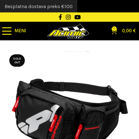
Besplatna dostava preko €100
MENI
0
0,00
€
SOLD
OUT