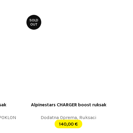
SOLD
OUT
sak
Alpinestars CHARGER boost ruksak
PROČITAJTE JOŠ
POKLON
Dodatna Oprema
,
Ruksaci
140,00
€