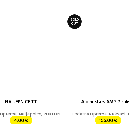
SOLD
OUT
NALJEPNICE TT
Alpinestars AMP-7 ruk
E JOŠ
PROČITAJTE JOŠ
 Oprema
,
Naljepnice
,
POKLON
Dodatna Oprema
,
Ruksaci
,
4,00
€
155,00
€