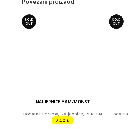
Povezani proizvodi
SOLD
SOLD
OUT
OUT
NALJEPNICE YAM/MONST
PROČITAJTE JOŠ
PROČITAJT
Dodatna Oprema
,
Naljepnice
,
POKLON
Dodatna
7,00
€