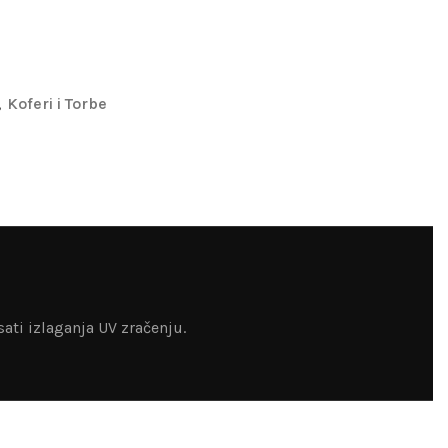
,
Koferi i Torbe
sati izlaganja UV zračenju.