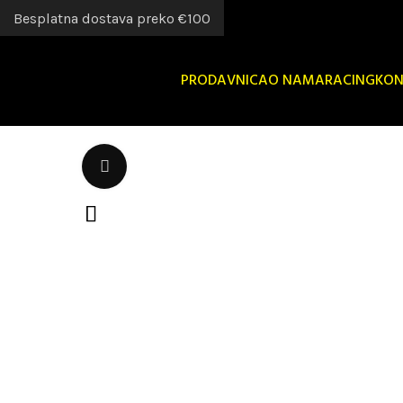
Besplatna dostava preko €100
PRODAVNICA
O NAMA
RACING
KON
Uvećaj sliku