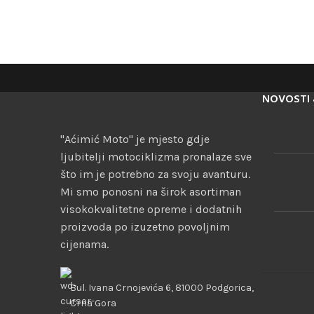
NOVOSTI 
"Aćimić Moto" je mjesto gdje
ljubitelji motociklizma pronalaze sve
što im je potrebno za svoju avanturu.
Mi smo ponosni na širok asortiman
visokokvalitetne opreme i dodatnih
proizvoda po izuzetno povoljnim
cijenama.
Bul. Ivana Crnojevića 6, 81000 Podgorica,
Crna Gora