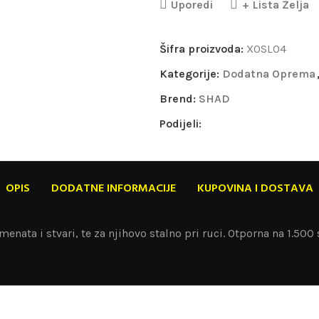
Uporedi
+ Lista Želja
Šifra proizvoda:
X0SL04
Kategorije:
Dodatna Oprema
Brend:
SHAD
Podijeli:
OPIS
DODATNE INFORMACIJE
KUPOVINA I DOSTAVA
ata i stvari, te za njihovo stalno pri ruci. Otporna na 1.500 