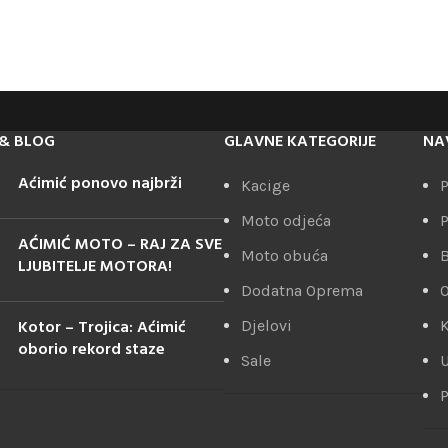
& BLOG
GLAVNE KATEGORIJE
NA
Aćimić ponovo najbrži
Kacige
P
Moto odjeća
P
AĆIMIĆ MOTO – RAJ ZA SVE
Moto obuća
LJUBITELJE MOTORA!
Dodatna Oprema
Kotor – Trojica: Aćimić
Djelovi
K
oborio rekord staze
Sale
U
P