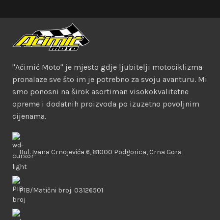
"Aćimić Moto" je mjesto gdje ljubitelji motociklizma
pronalaze sve što im je potrebno za svoju avanturu. Mi
smo ponosni na širok asortiman visokokvalitetne
opreme i dodatnih proizvoda po izuzetno povoljnim
cijenama.
Bul. Ivana Crnojevića 6, 81000 Podgorica, Crna Gora
PIB/Matični broj: 03126501