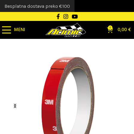
Besplatna dostava preko €100
MENI
0
0,00
€