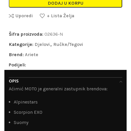
DODAJ U KORPU
Uporedi
+ Lista Želja
Šifra proizvoda:
02636-N
Kategorije:
Djelovi
,
Ručke/Tegovi
Brend:
Ariete
Podijeli:
OPIS
Aćimić MOTO je generalni zastupnik brendova:
Alpinestars
Scorpion EXO
Suomy