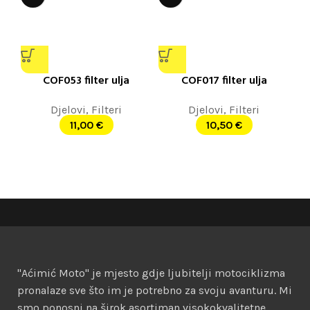
COF053 filter ulja
COF017 filter ulja
Djelovi
,
Filteri
Djelovi
,
Filteri
11,00
€
10,50
€
"Aćimić Moto" je mjesto gdje ljubitelji motociklizma
pronalaze sve što im je potrebno za svoju avanturu. Mi
smo ponosni na širok asortiman visokokvalitetne