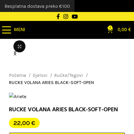
Besplatna dostava preko €100
MENI
0
0,00
€
Uvećaj sliku
Početna
Djelovi
Ručke/Tegovi
RUCKE VOLANA ARIES BLACK-SOFT-OPEN
RUCKE VOLANA ARIES BLACK-SOFT-OPEN
22,00
€