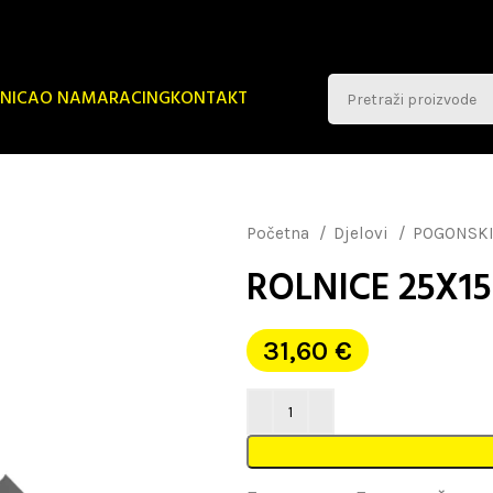
NICA
O NAMA
RACING
KONTAKT
Početna
Djelovi
POGONSKI
ROLNICE 25X15 
31,60
€