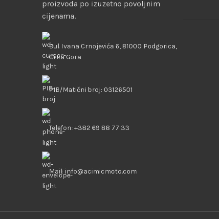
proizvoda po izuzetno povoljnim
cijenama.
Bul. Ivana Crnojevića 6, 81000 Podgorica,
Crna Gora
PIB/Matični broj: 03126501
Telefon: +382 69 88 77 33
Mail: info@acimicmoto.com