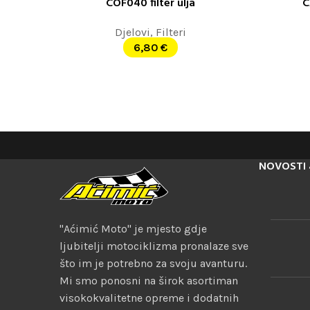
COF040 filter ulja
C
DODAJ U KORPU
DODAJ U K
Djelovi
,
Filteri
6,80
€
NOVOSTI 
"Aćimić Moto" je mjesto gdje
ljubitelji motociklizma pronalaze sve
što im je potrebno za svoju avanturu.
Mi smo ponosni na širok asortiman
visokokvalitetne opreme i dodatnih