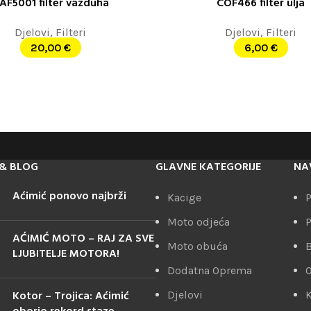
AF5001 filter vazduha
COF466 filter ulja
ORPU
DODAJ U KORPU
Djelovi
,
Filteri
Djelovi
,
Filteri
20,00
€
6,00
€
& BLOG
GLAVNE KATEGORIJE
NA
Aćimić ponovo najbrži
Kacige
P
Moto odjeća
P
AĆIMIĆ MOTO – RAJ ZA SVE
Moto obuća
LJUBITELJE MOTORA!
Dodatna Oprema
Kotor – Trojica: Aćimić
Djelovi
K