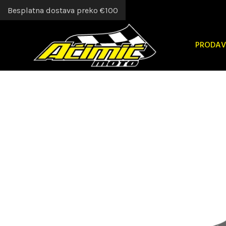
Besplatna dostava preko €100
PRODAV