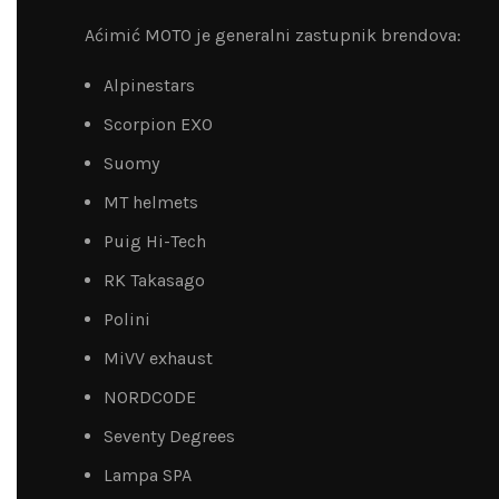
Aćimić MOTO je generalni zastupnik brendova:
Alpinestars
Scorpion EXO
Suomy
MT helmets
Puig Hi-Tech
RK Takasago
Polini
MiVV exhaust
NORDCODE
Seventy Degrees
Lampa SPA