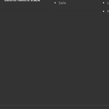
oborio rekord staze
Sale
U
P