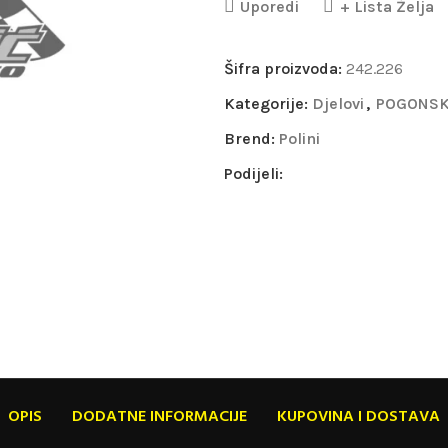
Uporedi
+ Lista Želja
Šifra proizvoda:
242.226
Kategorije:
Djelovi
,
POGONSK
Brend:
Polini
Podijeli:
OPIS
DODATNE INFORMACIJE
KUPOVINA I DOSTAVA