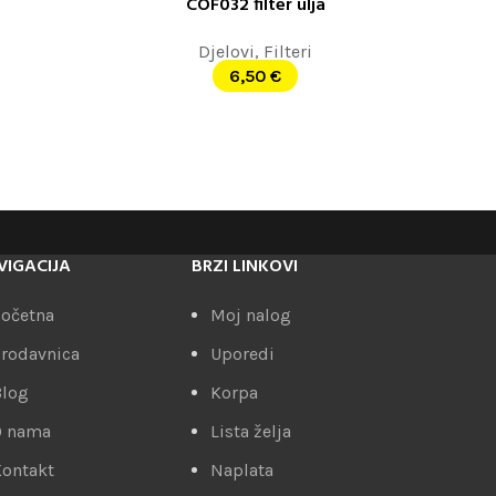
COF032 filter ulja
DODAJ U KORPU
Djelovi
,
Filteri
6,50
€
VIGACIJA
BRZI LINKOVI
očetna
Moj nalog
rodavnica
Uporedi
Blog
Korpa
O nama
Lista želja
ontakt
Naplata