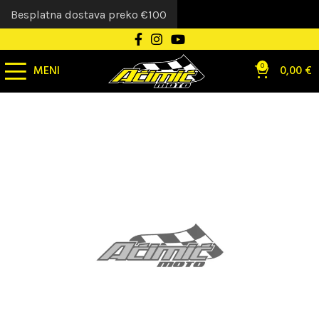
Besplatna dostava preko €100
MENI
0
0,00
€