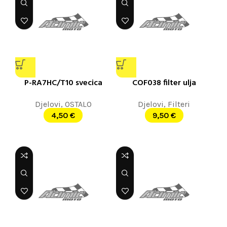
P-RA7HC/T10 svecica
COF038 filter ulja
Djelovi
,
OSTALO
Djelovi
,
Filteri
4,50
€
9,50
€