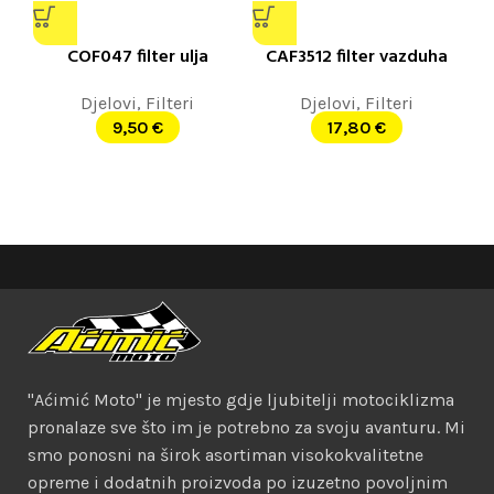
COF047 filter ulja
CAF3512 filter vazduha
Djelovi
,
Filteri
Djelovi
,
Filteri
9,50
€
17,80
€
"Aćimić Moto" je mjesto gdje ljubitelji motociklizma
pronalaze sve što im je potrebno za svoju avanturu. Mi
smo ponosni na širok asortiman visokokvalitetne
opreme i dodatnih proizvoda po izuzetno povoljnim