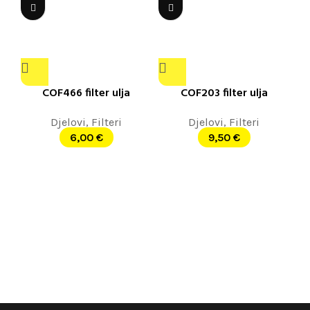
COF466 filter ulja
COF203 filter ulja
Djelovi
,
Filteri
Djelovi
,
Filteri
6,00
€
9,50
€