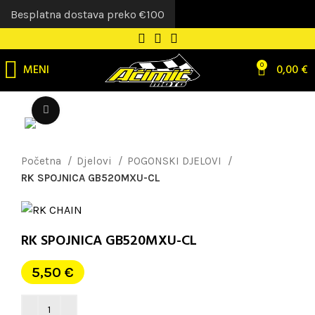
Besplatna dostava preko €100
MENI
0
0,00
€
Uvećaj sliku
Početna
Djelovi
POGONSKI DJELOVI
RK SPOJNICA GB520MXU-CL
RK SPOJNICA GB520MXU-CL
5,50
€