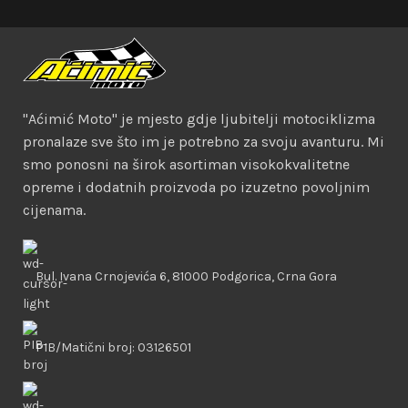
"Aćimić Moto" je mjesto gdje ljubitelji motociklizma
pronalaze sve što im je potrebno za svoju avanturu. Mi
smo ponosni na širok asortiman visokokvalitetne
opreme i dodatnih proizvoda po izuzetno povoljnim
cijenama.
Bul. Ivana Crnojevića 6, 81000 Podgorica, Crna Gora
PIB/Matični broj: 03126501