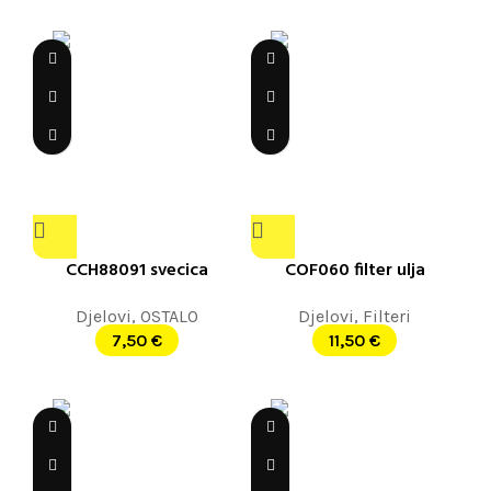
CCH88091 svecica
COF060 filter ulja
Djelovi
,
OSTALO
Djelovi
,
Filteri
7,50
€
11,50
€