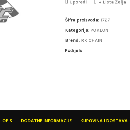
Uporedi
+ Lista Želja
Šifra proizvoda:
1727
Kategorija:
POKLON
Brend:
RK CHAIN
Podijeli:
OPIS
DODATNE INFORMACIJE
KUPOVINA I DOSTAVA