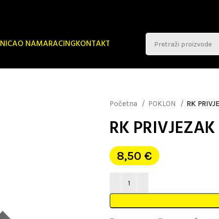
NICA
O NAMA
RACING
KONTAKT
Početna
POKLON
RK PRIVJ
RK PRIVJEZAK
8,50
€