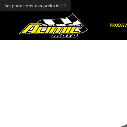
Besplatna dostava preko €100
PRODAV