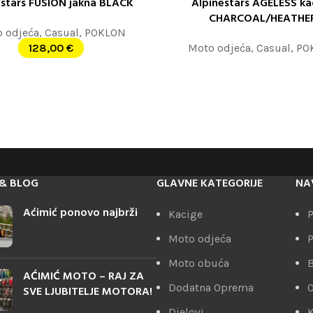
estars FUSION jakna BLACK
Alpinestars AGELESS ka
 OPCIJE
PROČITAJTE JOŠ
CHARCOAL/HEATHE
 odjeća
,
Casual
,
POKLON
128,00
€
Moto odjeća
,
Casual
,
PO
& BLOG
GLAVNE KATEGORIJE
NA
Aćimić ponovo najbrži
Kacige
P
Moto odjeća
P
Moto obuća
AĆIMIĆ MOTO – RAJ ZA
Dodatna Oprema
SVE LJUBITELJE MOTORA!
Djelovi
K