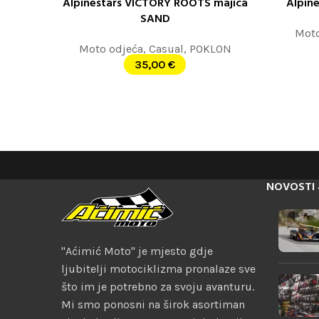
Alpinestars VICTORY ROOTS majica
Alpin
ODABERITE OPCIJE
ODABERITE
SAND
Moto
Moto odjeća
,
Casual
,
POKLON
35,00
€
NOVOSTI 
"Aćimić Moto" je mjesto gdje
ljubitelji motociklizma pronalaze sve
što im je potrebno za svoju avanturu.
Mi smo ponosni na širok asortiman