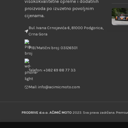
visokokvalitetne opreme i dodatnih
proizvoda po izuzetno povoljnim
cijenama.
Bul. Ivana Crnojevića 6, 81000 Podgorica,
Crna Gora
PIB/Matični broj: 03126501
Telefon: +382 69 88 77 33
Mail: info@acimicmoto.com
PRODRIVE d.o.o. AĆIMIĆ MOTO
2023. Sva prava zadržana. Prem