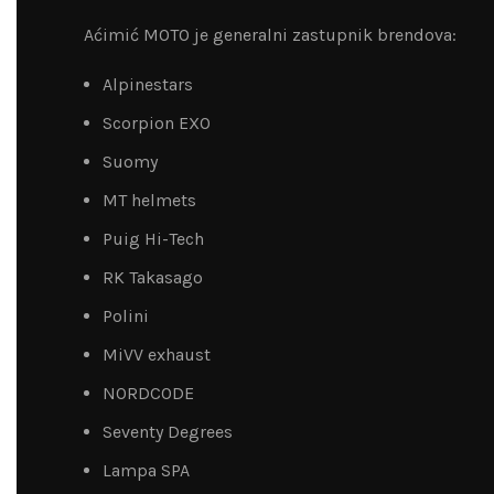
Aćimić MOTO je generalni zastupnik brendova:
Alpinestars
Scorpion EXO
Suomy
MT helmets
Puig Hi-Tech
RK Takasago
Polini
MiVV exhaust
NORDCODE
Seventy Degrees
Lampa SPA