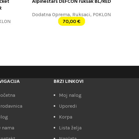
cket
Alpinestars DEFCON ruksak BL/RED
PROČITAJTE JOŠ
R
Dodatna Oprema
,
Ruksaci
,
POKLON
KLON
70,00
€
VIGACIJA
BRZI LINKOVI
očetna
Moj nalog
rodavnica
Uporedi
Blog
Korpa
O nama
Lista želja
ontakt
Naplata