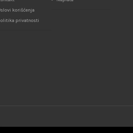
slovi korišćenja
olitika privatnosti