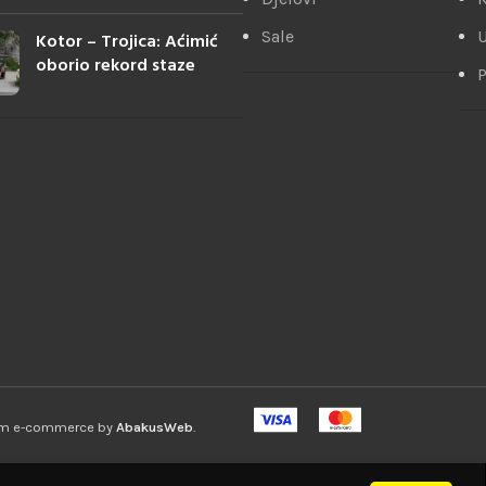
Sale
U
Kotor – Trojica: Aćimić
oborio rekord staze
P
ium e-commerce by
AbakusWeb
.