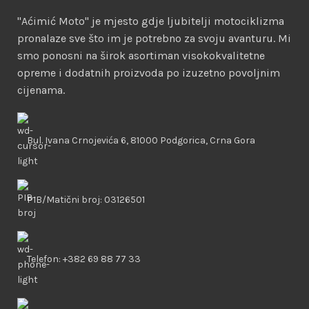
"Aćimić Moto" je mjesto gdje ljubitelji motociklizma
pronalaze sve što im je potrebno za svoju avanturu. Mi
smo ponosni na širok asortiman visokokvalitetne
opreme i dodatnih proizvoda po izuzetno povoljnim
cijenama.
Bul. Ivana Crnojevića 6, 81000 Podgorica, Crna Gora
PIB/Matični broj: 03126501
Telefon: +382 69 88 77 33