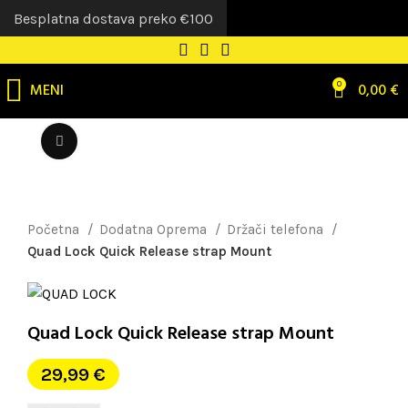
Besplatna dostava preko €100
MENI
0
0,00
€
Uvećaj sliku
Početna
Dodatna Oprema
Držači telefona
Quad Lock Quick Release strap Mount
Quad Lock Quick Release strap Mount
29,99
€