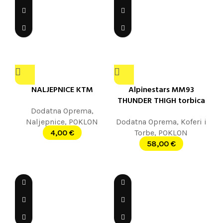
NALJEPNICE KTM
Alpinestars MM93
THUNDER THIGH torbica
Dodatna Oprema
,
Naljepnice
,
POKLON
Dodatna Oprema
,
Koferi i
4,00
€
Torbe
,
POKLON
58,00
€
Sold out
Sold out