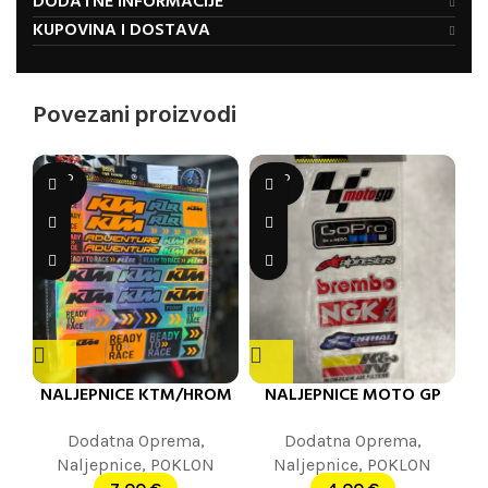
DODATNE INFORMACIJE
KUPOVINA I DOSTAVA
Povezani proizvodi
SOLD
SOLD
OUT
OUT
NALJEPNICE KTM/HROM
NALJEPNICE MOTO GP
Dodatna Oprema
,
Dodatna Oprema
,
Naljepnice
,
POKLON
Naljepnice
,
POKLON