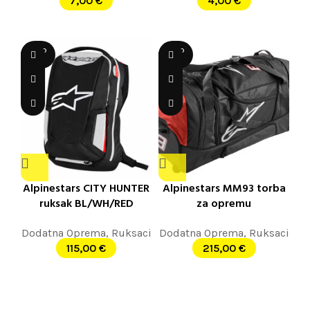
7,00
€
4,00
€
SOLD
SOLD
OUT
OUT
Alpinestars CITY HUNTER
Alpinestars MM93 torba
ruksak BL/WH/RED
za opremu
Dodatna Oprema
,
Ruksaci
Dodatna Oprema
,
Ruksaci
115,00
€
215,00
€