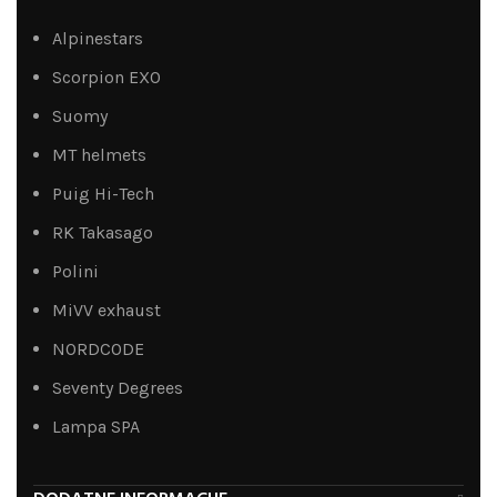
Alpinestars
Scorpion EXO
Suomy
MT helmets
Puig Hi-Tech
RK Takasago
Polini
MiVV exhaust
NORDCODE
Seventy Degrees
Lampa SPA