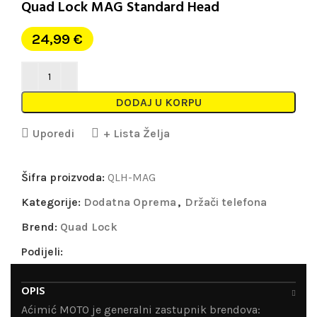
Quad Lock MAG Standard Head
24,99
€
DODAJ U KORPU
Uporedi
+ Lista Želja
Šifra proizvoda:
QLH-MAG
Kategorije:
Dodatna Oprema
,
Držači telefona
Brend:
Quad Lock
Podijeli:
OPIS
Aćimić MOTO je generalni zastupnik brendova: