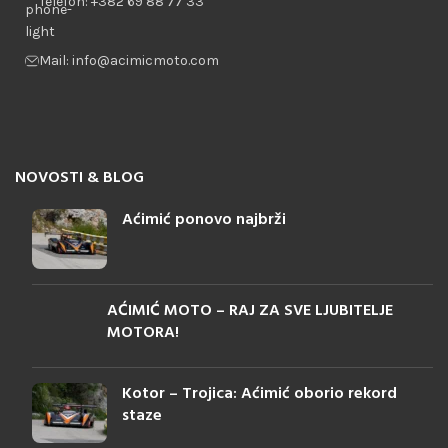
Telefon: +382 69 88 77 33
Mail: info@acimicmoto.com
NOVOSTI & BLOG
Aćimić ponovo najbrži
AĆIMIĆ MOTO – RAJ ZA SVE LJUBITELJE
MOTORA!
Kotor – Trojica: Aćimić oborio rekord
staze