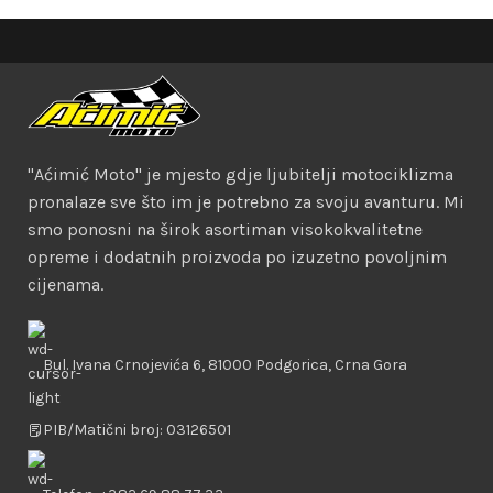
"Aćimić Moto" je mjesto gdje ljubitelji motociklizma
pronalaze sve što im je potrebno za svoju avanturu. Mi
smo ponosni na širok asortiman visokokvalitetne
opreme i dodatnih proizvoda po izuzetno povoljnim
cijenama.
Bul. Ivana Crnojevića 6, 81000 Podgorica, Crna Gora
PIB/Matični broj: 03126501