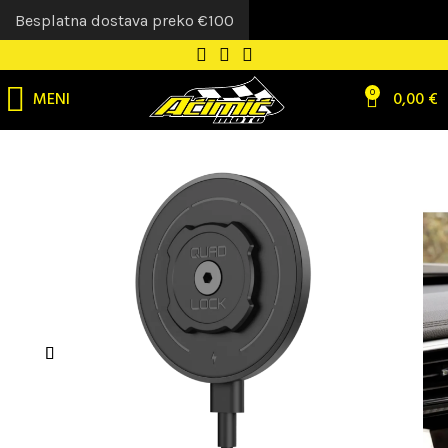
Besplatna dostava preko €100
MENI
0
0,00
€