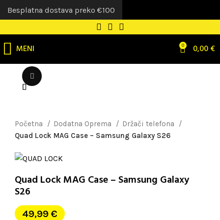
Besplatna dostava preko €100
MENI
0
0,00
€
Uvećaj sliku
Početna
Dodatna Oprema
Držači telefona
Quad Lock MAG Case – Samsung Galaxy S26
Quad Lock MAG Case – Samsung Galaxy
S26
49,99
€