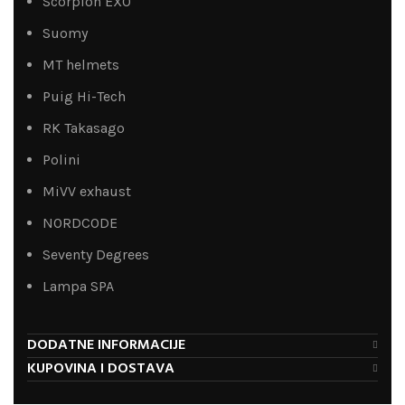
Scorpion EXO
Suomy
MT helmets
Puig Hi-Tech
RK Takasago
Polini
MiVV exhaust
NORDCODE
Seventy Degrees
Lampa SPA
DODATNE INFORMACIJE
KUPOVINA I DOSTAVA