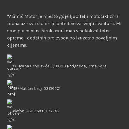
"Aćimić Moto" je mjesto gdje ljubitelji motociklizma
pronalaze sve što im je potrebno za svoju avanturu. Mi
smo ponosni na širok asortiman visokokvalitetne
opreme i dodatnih proizvoda po izuzetno povoljnim
cijenama.
Bul. Ivana Crnojevića 6, 81000 Podgorica, Crna Gora
PIB/Matični broj: 03126501
Telefon: +382 69 88 77 33