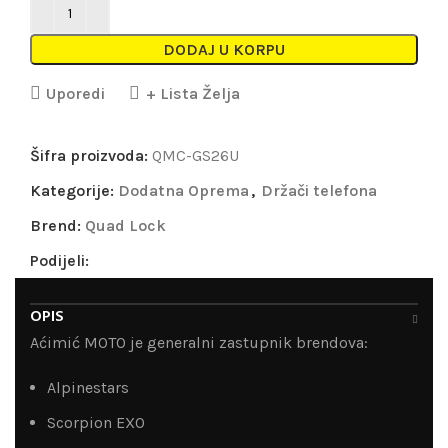
DODAJ U KORPU
Uporedi
+ Lista Želja
Šifra proizvoda:
QMC-GS26U
Kategorije:
Dodatna Oprema
,
Držači telefona
Brend:
Quad Lock
Podijeli:
OPIS
Aćimić MOTO je generalni zastupnik brendova:
Alpinestars
Scorpion EXO