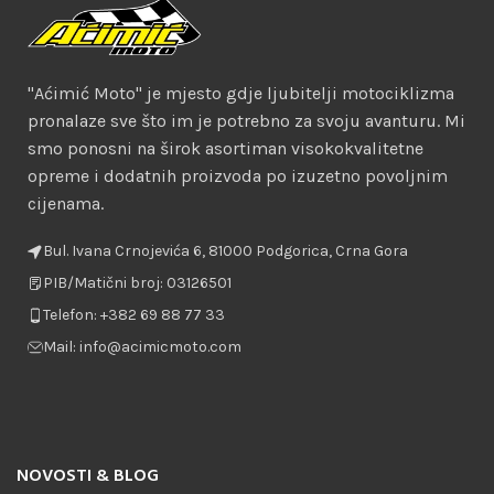
"Aćimić Moto" je mjesto gdje ljubitelji motociklizma
pronalaze sve što im je potrebno za svoju avanturu. Mi
smo ponosni na širok asortiman visokokvalitetne
opreme i dodatnih proizvoda po izuzetno povoljnim
cijenama.
Bul. Ivana Crnojevića 6, 81000 Podgorica, Crna Gora
PIB/Matični broj: 03126501
Telefon: +382 69 88 77 33
Mail: info@acimicmoto.com
NOVOSTI & BLOG