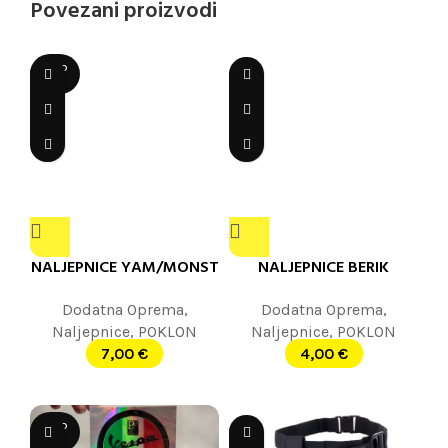
Povezani proizvodi
SOLD
OUT
NALJEPNICE YAM/MONST
NALJEPNICE BERIK
Dodatna Oprema
,
Dodatna Oprema
,
Naljepnice
,
POKLON
Naljepnice
,
POKLON
7,00
€
4,00
€
SOLD
OUT