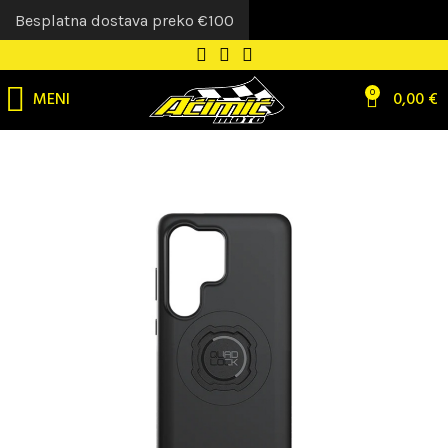
Besplatna dostava preko €100
MENI
0
0,00
€