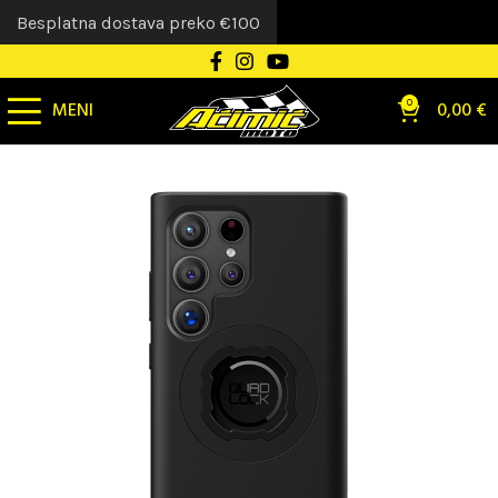
Besplatna dostava preko €100
MENI
0
0,00
€