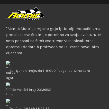
"Aćimić Moto" je mjesto gdje ljubitelji motociklizma
pronalaze sve što im je potrebno za svoju avanturu. Mi
smo ponosni na širok asortiman visokokvalitetne
opreme i dodatnih proizvoda po izuzetno povoljnim
cijenama.
Bul. Ivana Crnojevića 6, 81000 Podgorica, Crna Gora
PIB/Matični broj: 03126501
Telefon: +382 69 88 77 33