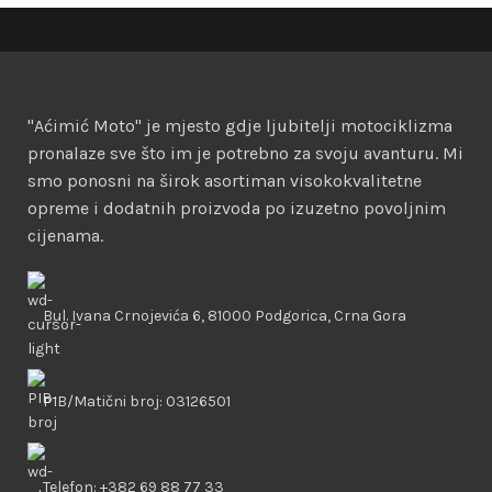
"Aćimić Moto" je mjesto gdje ljubitelji motociklizma
pronalaze sve što im je potrebno za svoju avanturu. Mi
smo ponosni na širok asortiman visokokvalitetne
opreme i dodatnih proizvoda po izuzetno povoljnim
cijenama.
Bul. Ivana Crnojevića 6, 81000 Podgorica, Crna Gora
PIB/Matični broj: 03126501
Telefon: +382 69 88 77 33