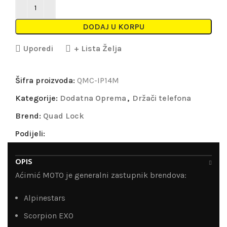
DODAJ U KORPU
Uporedi
+ Lista Želja
Šifra proizvoda:
QMC-IP14M
Kategorije:
Dodatna Oprema
,
Držači telefona
Brend:
Quad Lock
Podijeli:
OPIS
Aćimić MOTO je generalni zastupnik brendova:
Alpinestars
Scorpion EXO