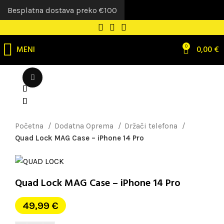
Besplatna dostava preko €100
MENI
0
0,00
€
Uvećaj sliku
Početna
Dodatna Oprema
Držači telefona
Quad Lock MAG Case – iPhone 14 Pro
Quad Lock MAG Case – iPhone 14 Pro
49,99
€