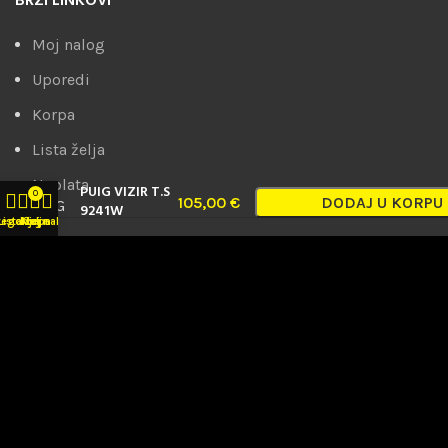
BRZI LINKOVI
Moj nalog
Uporedi
Korpa
Lista želja
Naplata
PUIG VIZIR T.S
0
105,00
€
DODAJ U KORPU
9241W
tegorije
Lista želja
Korpa
Moj nalog
PRODRIVE d.o.o. AĆIMIĆ MOTO
2023. Sva prava zadržana. Premium e-
commerce by
AbakusWeb
.