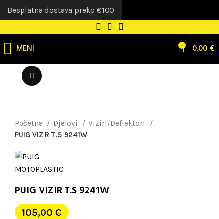
Besplatna dostava preko €100
MENI
0
0,00
€
Uvećaj sliku
Početna
Djelovi
Viziri/Deflektori
PUIG VIZIR T.S 9241W
PUIG VIZIR T.S 9241W
105,00
€