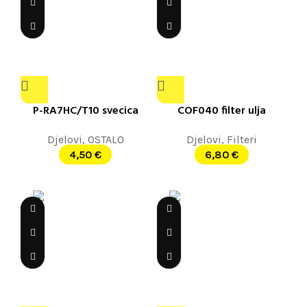
P-RA7HC/T10 svecica
COF040 filter ulja
Djelovi
,
OSTALO
Djelovi
,
Filteri
4,50
€
6,80
€