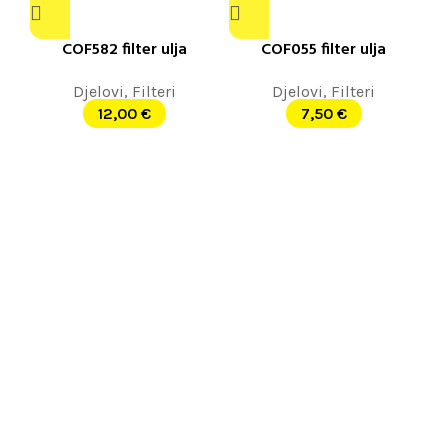
COF582 filter ulja
COF055 filter ulja
Djelovi
,
Filteri
Djelovi
,
Filteri
12,00
€
7,50
€