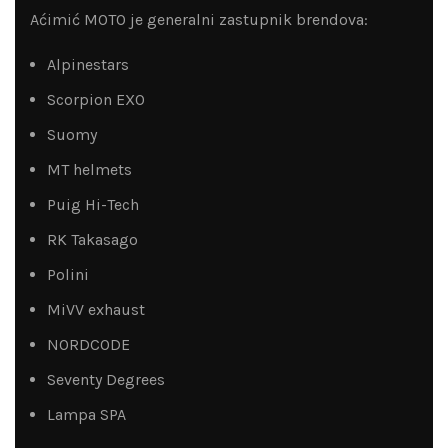
Aćimić MOTO je generalni zastupnik brendova:
Alpinestars
Scorpion EXO
Suomy
MT helmets
Puig Hi-Tech
RK Takasago
Polini
MiVV exhaust
NORDCODE
Seventy Degrees
Lampa SPA