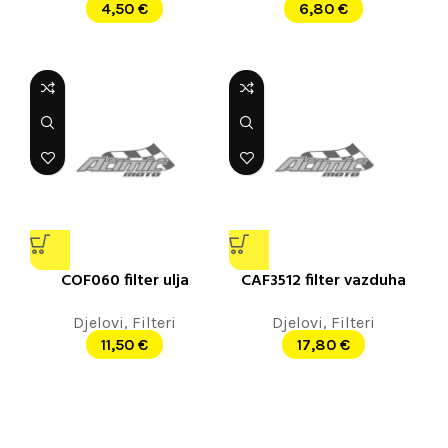
4,50
€
6,80
€
COF060 filter ulja
CAF3512 filter vazduha
Djelovi
,
Filteri
Djelovi
,
Filteri
11,50
€
17,80
€