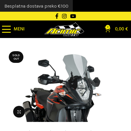
Besplatna dostava preko €100
MENI
0
0,00
€
SOLD
OUT
Uvećaj sliku