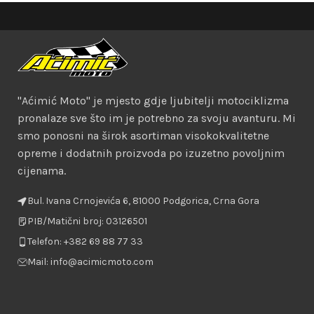
"Aćimić Moto" je mjesto gdje ljubitelji motociklizma
pronalaze sve što im je potrebno za svoju avanturu. Mi
smo ponosni na širok asortiman visokokvalitetne
opreme i dodatnih proizvoda po izuzetno povoljnim
cijenama.
Bul. Ivana Crnojevića 6, 81000 Podgorica, Crna Gora
PIB/Matični broj: 03126501
Telefon: +382 69 88 77 33
Mail: info@acimicmoto.com