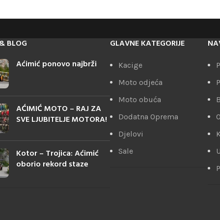
& BLOG
GLAVNE KATEGORIJE
NA
Aćimić ponovo najbrži
Kacige
P
Moto odjeća
P
Moto obuća
AĆIMIĆ MOTO – RAJ ZA
Dodatna Oprema
SVE LJUBITELJE MOTORA!
Djelovi
K
Sale
U
Kotor – Trojica: Aćimić
oborio rekord staze
P