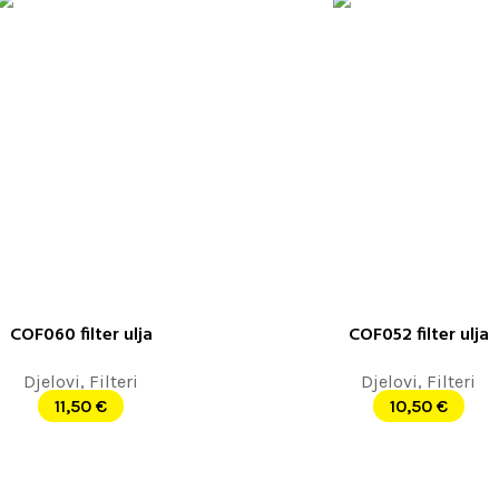
COF060 filter ulja
COF052 filter ulja
ORPU
DODAJ U KORPU
Djelovi
,
Filteri
Djelovi
,
Filteri
11,50
€
10,50
€