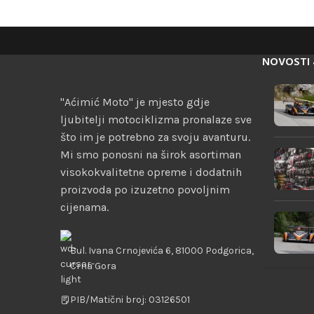
NOVOSTI 
"Aćimić Moto" je mjesto gdje
ljubitelji motociklizma pronalaze sve
što im je potrebno za svoju avanturu.
Mi smo ponosni na širok asortiman
visokokvalitetne opreme i dodatnih
proizvoda po izuzetno povoljnim
cijenama.
Bul. Ivana Crnojevića 6, 81000 Podgorica,
Crna Gora
PIB/Matični broj: 03126501