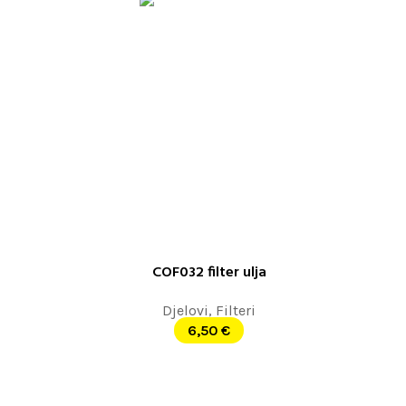
COF032 filter ulja
DODAJ U KORPU
Djelovi
,
Filteri
6,50
€