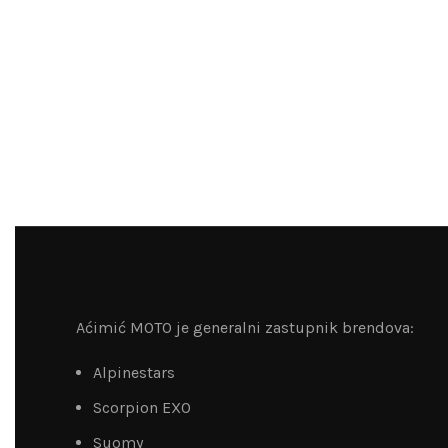
Aćimić MOTO je generalni zastupnik brendova:
Alpinestars
Scorpion EXO
Suomy