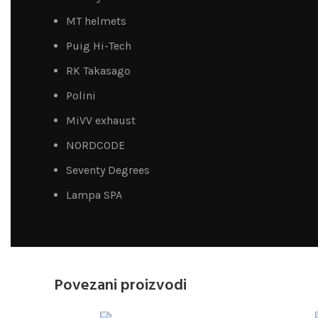
MT helmets
Puig Hi-Tech
RK Takasago
Polini
MiVV exhaust
NORDCODE
Seventy Degrees
Lampa SPA
Povezani proizvodi