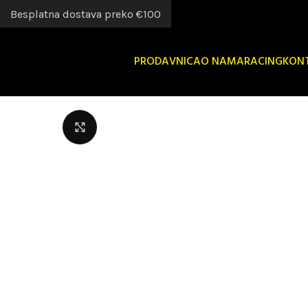
Besplatna dostava preko €100
PRODAVNICA
O NAMA
RACING
KON
Uvećaj sliku