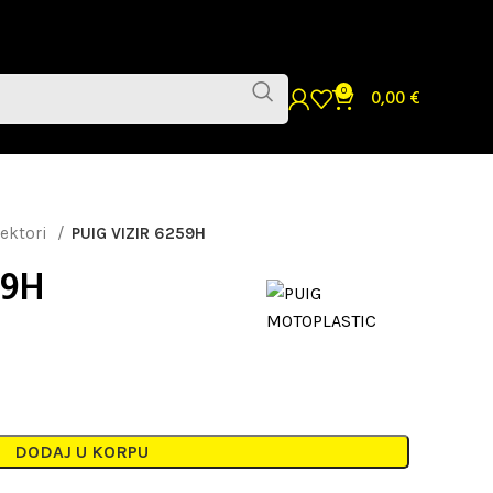
0
0,00
€
lektori
PUIG VIZIR 6259H
59H
DODAJ U KORPU