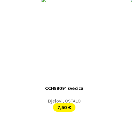
CCH88091 svecica
DODAJ U KORPU
DODAJ U K
Djelovi
,
OSTALO
7,50
€