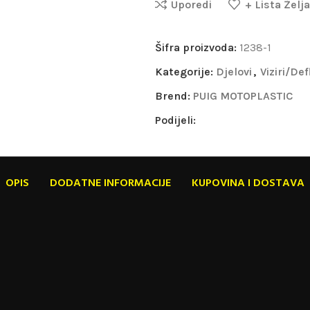
Uporedi
+ Lista Želja
Šifra proizvoda:
1238-1
Kategorije:
Djelovi
,
Viziri/Def
Brend:
PUIG MOTOPLASTIC
Podijeli:
OPIS
DODATNE INFORMACIJE
KUPOVINA I DOSTAVA