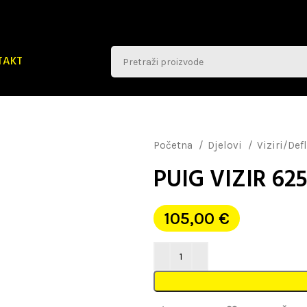
TAKT
Početna
Djelovi
Viziri/Def
PUIG VIZIR 62
105,00
€