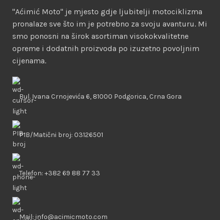
"Aćimić Moto" je mjesto gdje ljubitelji motociklizma
pronalaze sve što im je potrebno za svoju avanturu. Mi
smo ponosni na širok asortiman visokokvalitetne
opreme i dodatnih proizvoda po izuzetno povoljnim
cijenama.
Bul. Ivana Crnojevića 6, 81000 Podgorica, Crna Gora
PIB/Matični broj: 03126501
Telefon: +382 69 88 77 33
Mail: info@acimicmoto.com