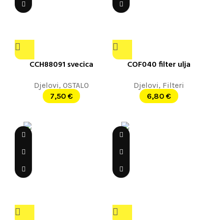
CCH88091 svecica
COF040 filter ulja
Djelovi
,
OSTALO
Djelovi
,
Filteri
7,50
€
6,80
€