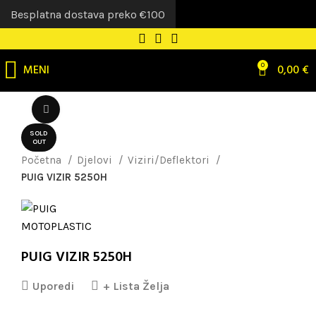
Besplatna dostava preko €100
MENI
0
0,00
€
Uvećaj sliku
SOLD
OUT
Početna
Djelovi
Viziri/Deflektori
PUIG VIZIR 5250H
PUIG VIZIR 5250H
Uporedi
+ Lista Želja