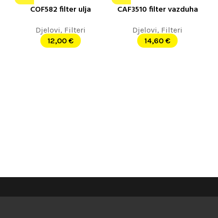
COF582 filter ulja
CAF3510 filter vazduha
Djelovi
,
Filteri
Djelovi
,
Filteri
12,00
€
14,60
€