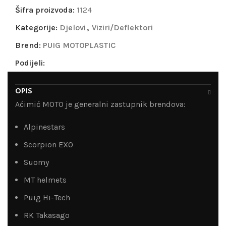
Šifra proizvoda:
1124
Kategorije:
Djelovi
,
Viziri/Deflektori
Brend:
PUIG MOTOPLASTIC
Podijeli:
OPIS
Aćimić MOTO je generalni zastupnik brendova:
Alpinestars
Scorpion EXO
Suomy
MT helmets
Puig Hi-Tech
RK Takasago