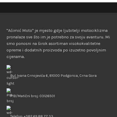
"Aćimić Moto" je mjesto gdje ljubitelji motociklizma
pronalaze sve što im je potrebno za svoju avanturu. Mi
smo ponosni na širok asortiman visokokvalitetne
opreme i dodatnih proizvoda po izuzetno povoljnim
cijenama.
Bul. Ivana Crnojevića 6, 81000 Podgorica, Crna Gora
PIB/Matični broj: 03126501
Telefon: +382 69 88 77 33