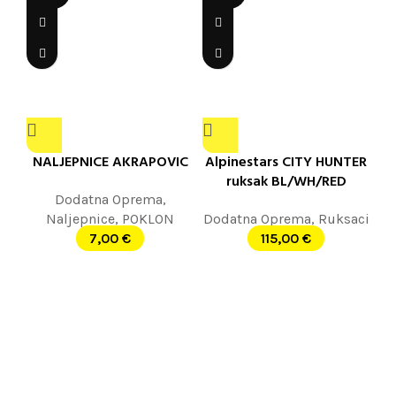
NALJEPNICE AKRAPOVIC
Alpinestars CITY HUNTER
ruksak BL/WH/RED
Dodatna Oprema
,
Naljepnice
,
POKLON
Dodatna Oprema
,
Ruksaci
7,00
€
115,00
€