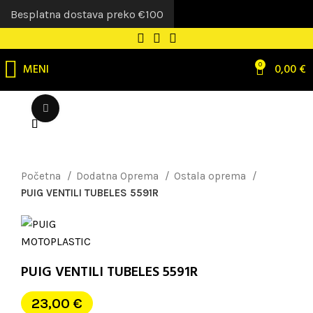
Besplatna dostava preko €100
MENI
0
0,00
€
Uvećaj sliku
Početna
Dodatna Oprema
Ostala oprema
PUIG VENTILI TUBELES 5591R
PUIG VENTILI TUBELES 5591R
23,00
€