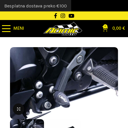
Besplatna dostava preko €100
MENI
0
0,00
€
Uvećaj sliku