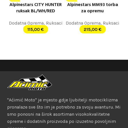
Alpinestars CITY HUNTER
Alpinestars MM93 torba
ruksak BL/WH/RED
za opremu
Dodatna Oprema
,
Ruksaci
Dodatna Oprema
,
Ruksaci
115,00
€
215,00
€
"Aćimić Moto" je mjesto gdje ljubitelji motociklizma
pronalaze sve što im je potrebno za svoju avanturu. Mi
smo ponosni na širok asortiman visokokvalitetne
opreme i dodatnih proizvoda po izuzetno povoljnim