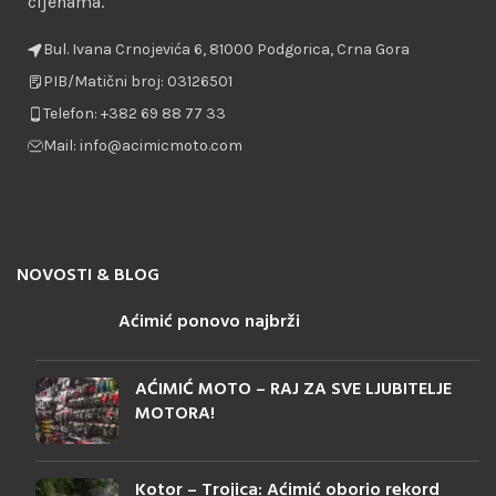
cijenama.
Bul. Ivana Crnojevića 6, 81000 Podgorica, Crna Gora
PIB/Matični broj: 03126501
Telefon: +382 69 88 77 33
Mail: info@acimicmoto.com
NOVOSTI & BLOG
Aćimić ponovo najbrži
AĆIMIĆ MOTO – RAJ ZA SVE LJUBITELJE
MOTORA!
Kotor – Trojica: Aćimić oborio rekord