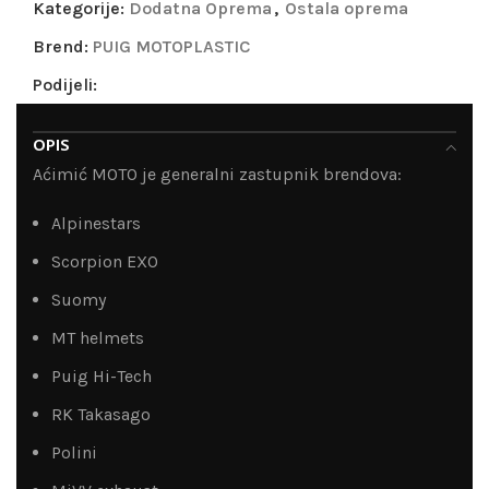
Kategorije:
Dodatna Oprema
,
Ostala oprema
Brend:
PUIG MOTOPLASTIC
Podijeli:
OPIS
Aćimić MOTO je generalni zastupnik brendova:
Alpinestars
Scorpion EXO
Suomy
MT helmets
Puig Hi-Tech
RK Takasago
Polini