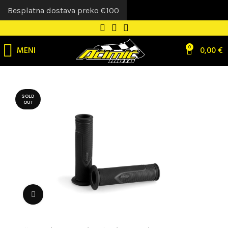
Besplatna dostava preko €100
MENI
0
0,00
€
SOLD
OUT
Uvećaj sliku