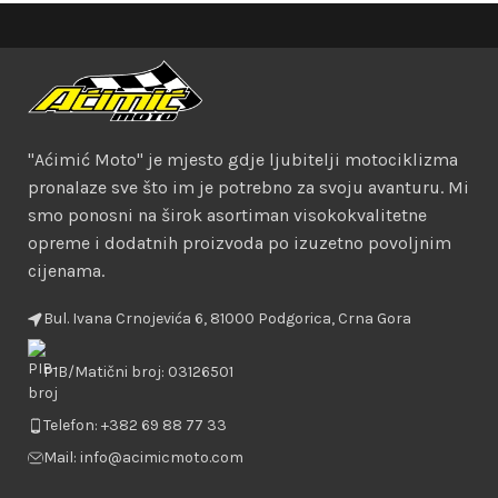
"Aćimić Moto" je mjesto gdje ljubitelji motociklizma
pronalaze sve što im je potrebno za svoju avanturu. Mi
smo ponosni na širok asortiman visokokvalitetne
opreme i dodatnih proizvoda po izuzetno povoljnim
cijenama.
Bul. Ivana Crnojevića 6, 81000 Podgorica, Crna Gora
PIB/Matični broj: 03126501
Telefon: +382 69 88 77 33
Mail: info@acimicmoto.com