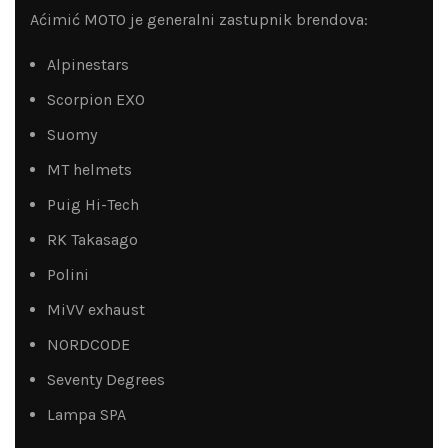
Aćimić MOTO je generalni zastupnik brendova:
Alpinestars
Scorpion EXO
Suomy
MT helmets
Puig Hi-Tech
RK Takasago
Polini
MiVV exhaust
NORDCODE
Seventy Degrees
Lampa SPA