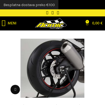
Besplatna dostava preko €100
MENI
0
0,00
€
Uvećaj sliku