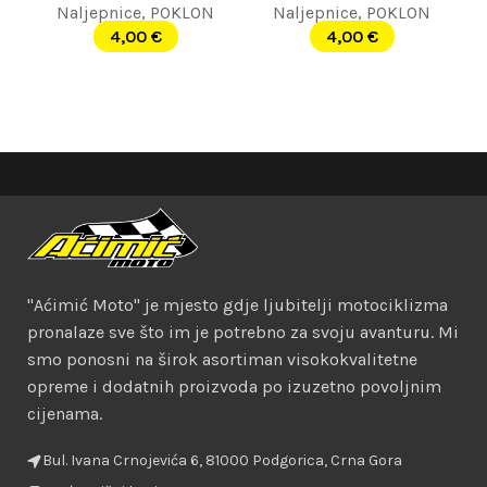
Naljepnice
,
POKLON
Naljepnice
,
POKLON
4,00
€
4,00
€
"Aćimić Moto" je mjesto gdje ljubitelji motociklizma
pronalaze sve što im je potrebno za svoju avanturu. Mi
smo ponosni na širok asortiman visokokvalitetne
opreme i dodatnih proizvoda po izuzetno povoljnim
cijenama.
Bul. Ivana Crnojevića 6, 81000 Podgorica, Crna Gora