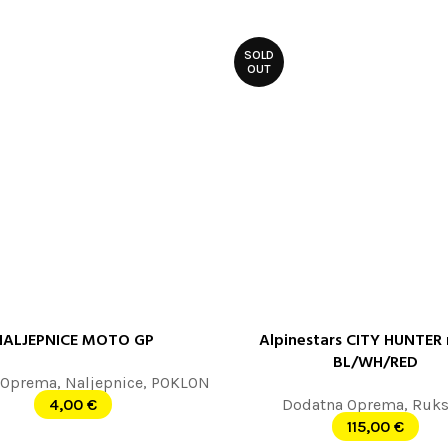
SOLD
OUT
NALJEPNICE MOTO GP
Alpinestars CITY HUNTER 
E JOŠ
PROČITAJTE JOŠ
BL/WH/RED
 Oprema
,
Naljepnice
,
POKLON
4,00
€
Dodatna Oprema
,
Ruks
115,00
€