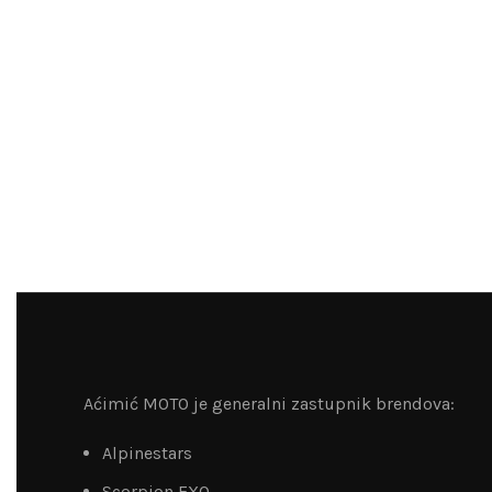
Aćimić MOTO je generalni zastupnik brendova:
Alpinestars
Scorpion EXO