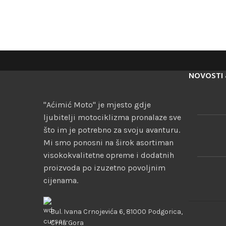
NOVOSTI 
"Aćimić Moto" je mjesto gdje
ljubitelji motociklizma pronalaze sve
što im je potrebno za svoju avanturu.
Mi smo ponosni na širok asortiman
visokokvalitetne opreme i dodatnih
proizvoda po izuzetno povoljnim
cijenama.
Bul. Ivana Crnojevića 6, 81000 Podgorica,
Crna Gora