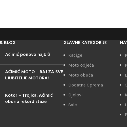
& BLOG
GLAVNE KATEGORIJE
NA
Aćimić ponovo najbrži
Kacige
P
Moto odjeća
P
AĆIMIĆ MOTO – RAJ ZA SVE
Moto obuća
LJUBITELJE MOTORA!
Dodatna Oprema
Kotor – Trojica: Aćimić
Djelovi
K
oborio rekord staze
Sale
U
P