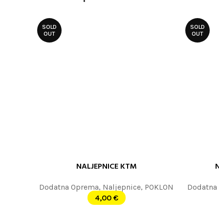
SOLD
SOLD
OUT
OUT
NALJEPNICE KTM
PROČITAJTE JOŠ
PROČITAJT
Dodatna Oprema
,
Naljepnice
,
POKLON
Dodatna
4,00
€