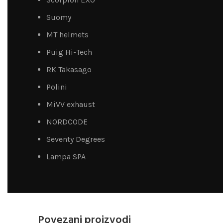
Suomy
MT helmets
Puig Hi-Tech
RK Takasago
Polini
MiVV exhaust
NORDCODE
Seventy Degrees
Lampa SPA
Povezani proizvodi