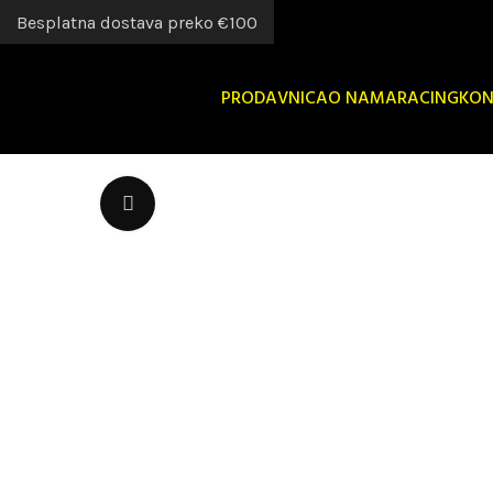
Besplatna dostava preko €100
PRODAVNICA
O NAMA
RACING
KON
Uvećaj sliku