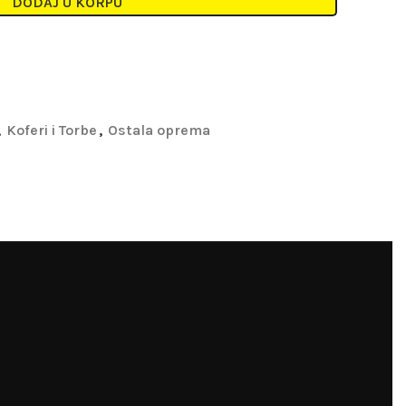
DODAJ U KORPU
,
Koferi i Torbe
,
Ostala oprema