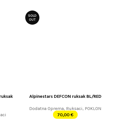
SOLD
OUT
ruksak
Alpinestars DEFCON ruksak BL/RED
PROČITAJTE JOŠ
Dodatna Oprema
,
Ruksaci
,
POKLON
aci
70,00
€