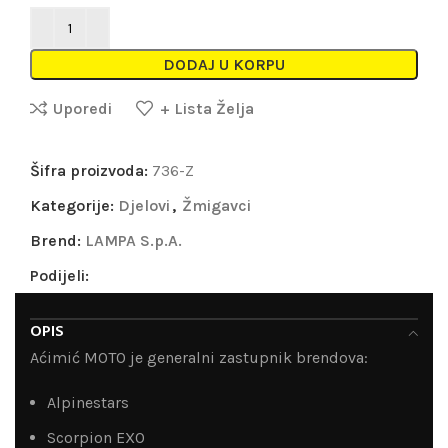
DODAJ U KORPU
Uporedi
+ Lista Želja
Šifra proizvoda:
736-Z
Kategorije:
Djelovi
,
Žmigavci
Brend:
LAMPA S.p.A.
Podijeli:
OPIS
Aćimić MOTO je generalni zastupnik brendova:
Alpinestars
Scorpion EXO