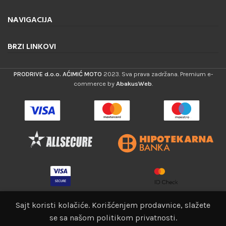
NAVIGACIJA
BRZI LINKOVI
PRODRIVE d.o.o. AĆIMIĆ MOTO
2023. Sva prava zadržana. Premium e-
commerce by
AbakusWeb
.
Sajt koristi kolačiće. Korišćenjem prodavnice, slažete
Plasticni
poklopac
se sa našom politikom privatnosti.
0
4,50
€
DODAJ U KO