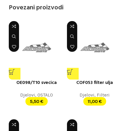
Povezani proizvodi
OE098/T10 svecica
COF053 filter ulja
Djelovi
,
OSTALO
Djelovi
,
Filteri
5,50
€
11,00
€