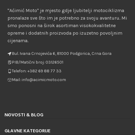
"Aćimić Moto" je mjesto gdje ljubitelji motociklizma
pronalaze sve što im je potrebno za svoju avanturu. Mi
smo ponosni na širok asortiman visokokvalitetne
opreme i dodatnih proizvoda po izuzetno povoljnim
cijenama.
Bul. Ivana Crnojevića 6, 81000 Podgorica, Crna Gora
PIB/Matični broj: 03126501
Telefon: +382 69 88 77 33
Mail: info@acimicmoto.com
NOVOSTI & BLOG
GLAVNE KATEGORIJE