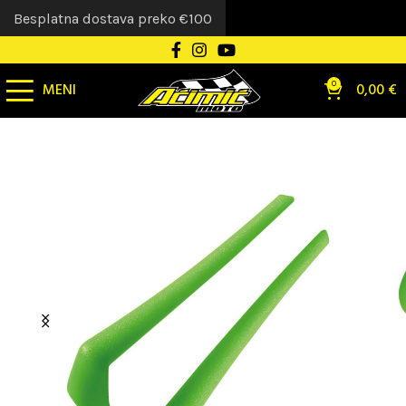
Besplatna dostava preko €100
MENI
0
0,00
€