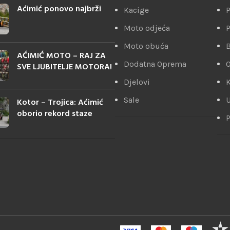
Aćimić ponovo najbrži
Kacige
P
Moto odjeća
P
Moto obuća
AĆIMIĆ MOTO – RAJ ZA
Dodatna Oprema
SVE LJUBITELJE MOTORA!
Djelovi
K
Sale
U
Kotor – Trojica: Aćimić
oborio rekord staze
P