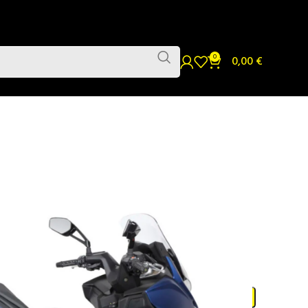
0
0,00
€
NASLONI
 400 S ’18
ONA KYMCO
’18
DODAJ U KORPU