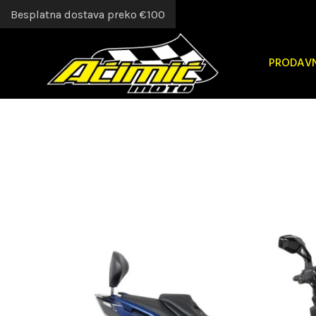
Besplatna dostava preko €100
PRODAV