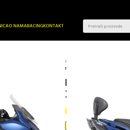
NICA
O NAMA
RACING
KONTAKT
Početna
Dodatna Oprema
NOSAC NASLONA KYMCO XCITING
NOSAC NASL
XCITING 400 S 
45,00
€