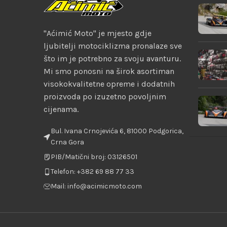
"Aćimić Moto" je mjesto gdje
ljubitelji motociklizma pronalaze sve
što im je potrebno za svoju avanturu.
Mi smo ponosni na širok asortiman
visokokvalitetne opreme i dodatnih
proizvoda po izuzetno povoljnim
cijenama.
Bul. Ivana Crnojevića 6, 81000 Podgorica,
Crna Gora
PIB/Matični broj: 03126501
Telefon: +382 69 88 77 33
Mail: info@acimicmoto.com