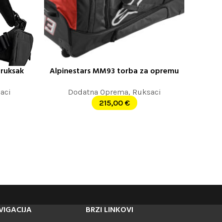
ruksak
Alpinestars MM93 torba za opremu
PROČITAJTE JOŠ
aci
Dodatna Oprema
,
Ruksaci
215,00
€
VIGACIJA
BRZI LINKOVI