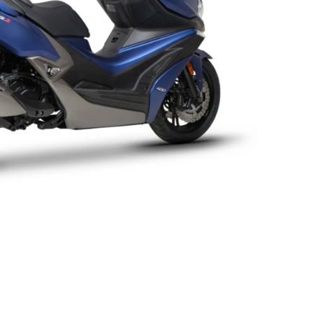
,
NASLONI