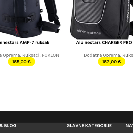
pinestars AMP-7 ruksak
Alpinestars CHARGER PRO 
E JOŠ
DODAJ U KORPU
a Oprema
,
Ruksaci
,
POKLON
Dodatna Oprema
,
Ruks
155,00
€
152,00
€
& BLOG
GLAVNE KATEGORIJE
NA