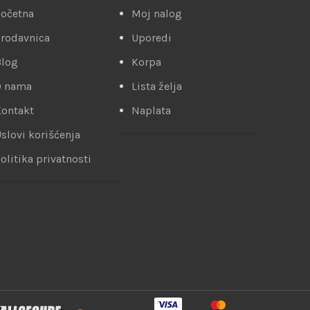
očetna
Moj nalog
rodavnica
Uporedi
Blog
Korpa
O nama
Lista želja
ontakt
Naplata
slovi korišćenja
olitika privatnosti