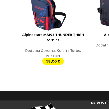
Alpinestars MM93 THUNDER THIGH
Al
DODAJ U KORPU
PROČITAJT
torbica
Dodatn
Dodatna Oprema
,
Koferi i Torbe
,
POKLON
58,00
€
NOVOSTI 