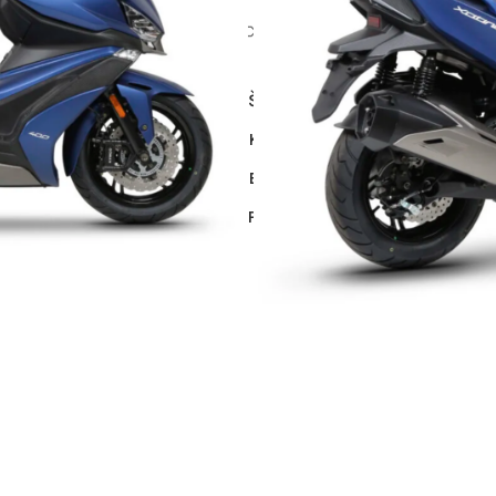
Uporedi
+ Lista Želja
Šifra proizvoda:
K0XC48RV
Kategorije:
Dodatna Oprema
Brend:
SHAD
Podijeli: