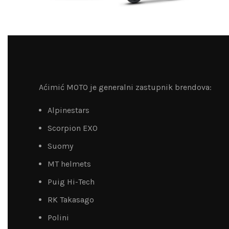
Aćimić MOTO je generalni zastupnik brendova:
Alpinestars
Scorpion EXO
Suomy
MT helmets
Puig Hi-Tech
RK Takasago
Polini