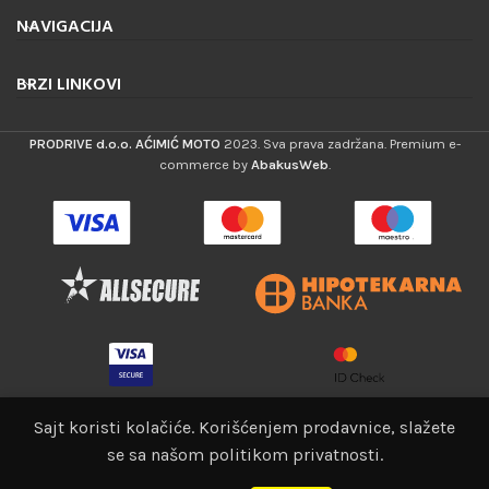
NAVIGACIJA
BRZI LINKOVI
PRODRIVE d.o.o. AĆIMIĆ MOTO
2023. Sva prava zadržana. Premium e-
commerce by
AbakusWeb
.
Sajt koristi kolačiće. Korišćenjem prodavnice, slažete
NOSAC KOFERA HONDA
se sa našom politikom privatnosti.
0
139,00
€
NC750 X-S ’16
tegorije
Lista želja
Korpa
Moj nalog