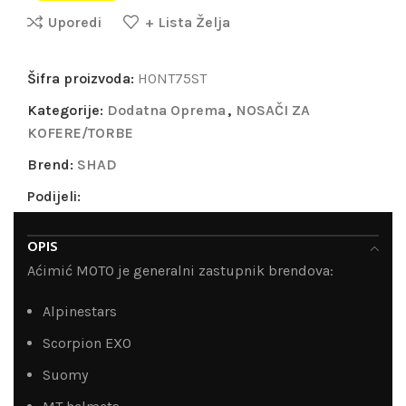
Uporedi
+ Lista Želja
Šifra proizvoda:
H0NT75ST
Kategorije:
Dodatna Oprema
,
NOSAČI ZA
KOFERE/TORBE
Brend:
SHAD
Podijeli:
OPIS
Aćimić MOTO je generalni zastupnik brendova:
Alpinestars
Scorpion EXO
Suomy