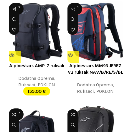
SOLD
SOLD
OUT
OUT
Alpinestars AMP-7 ruksak
Alpinestars MM93 JEREZ
V2 ruksak NAV/B/RE/S/BL
Dodatna Oprema
,
Ruksaci
,
POKLON
Dodatna Oprema
,
155,00
€
Ruksaci
,
POKLON
SOLD
OUT