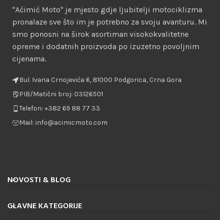
"Aćimić Moto" je mjesto gdje ljubitelji motociklizma
pronalaze sve što im je potrebno za svoju avanturu. Mi
smo ponosni na širok asortiman visokokvalitetne
opreme i dodatnih proizvoda po izuzetno povoljnim
cijenama.
Bul. Ivana Crnojevića 6, 81000 Podgorica, Crna Gora
PIB/Matični broj: 03126501
Telefon: +382 69 88 77 33
Mail: info@acimicmoto.com
NOVOSTI & BLOG
GLAVNE KATEGORIJE