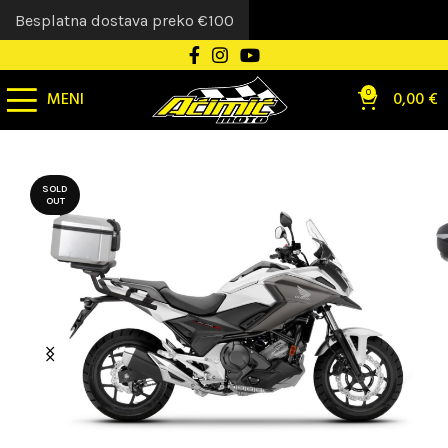
Besplatna dostava preko €100
MENI
0
0,00
€
SOLD
OUT