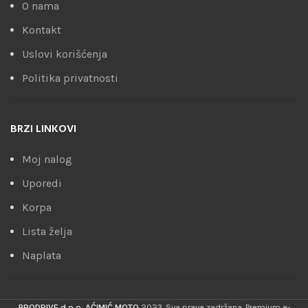
O nama
Kontakt
Uslovi korišćenja
Politika privatnosti
BRZI LINKOVI
Moj nalog
Uporedi
Korpa
Lista želja
Naplata
PRODRIVE d.o.o. AĆIMIĆ MOTO
2023. Sva prava zadržana. Premium e-