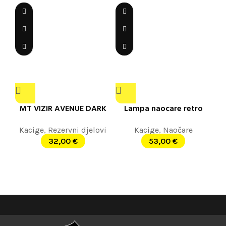
MT VIZIR AVENUE DARK
Lampa naocare retro
Kacige
,
Rezervni djelovi
Kacige
,
Naočare
32,00
€
53,00
€