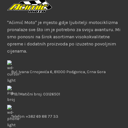
"Aćimić Moto" je mjesto gdje ljubitelji motociklizma
pronalaze sve što im je potrebno za svoju avanturu. Mi
smo ponosni na širok asortiman visokokvalitetne
opreme i dodatnih proizvoda po izuzetno povoljnim
cijenama.
Bul. Ivana Crnojevića 6, 81000 Podgorica, Crna Gora
PIB/Matični broj: 03126501
Telefon: +382 69 88 77 33