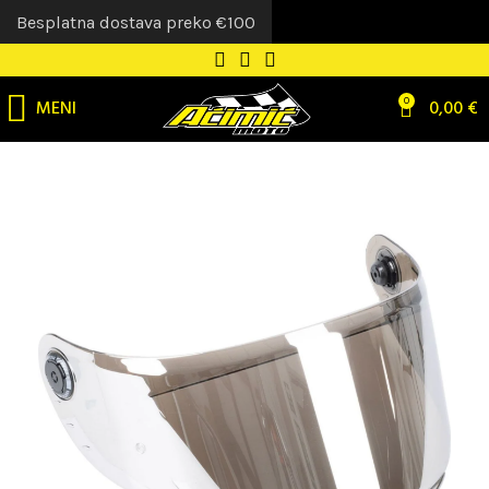
Besplatna dostava preko €100
MENI
0
0,00
€