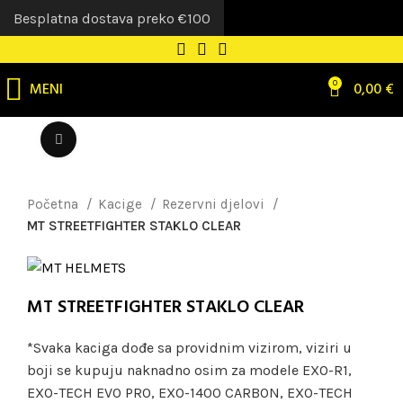
Besplatna dostava preko €100
MENI
0
0,00
€
Uvećaj sliku
Početna
Kacige
Rezervni djelovi
MT STREETFIGHTER STAKLO CLEAR
MT STREETFIGHTER STAKLO CLEAR
*Svaka kaciga dođe sa providnim vizirom, viziri u
boji se kupuju naknadno osim za modele EXO-R1,
EXO-TECH EVO PRO, EXO-1400 CARBON, EXO-TECH