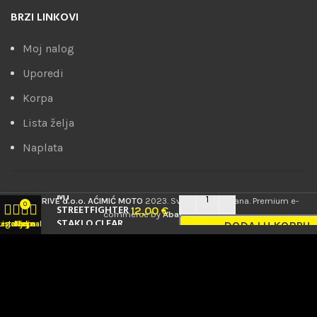
BRZI LINKOVI
Moj nalog
Uporedi
Korpa
Lista želja
Naplata
MT
PRODRIVE d.o.o. AĆIMIĆ MOTO
2023. Sva prava zadržana. Premium e-
0
STREETFIGHTER
12,00
€
commerce by
AbakusWeb
.
STAKLO CLEAR
DODAJ U KORPU
tegorije
Lista želja
Korpa
Moj nalog