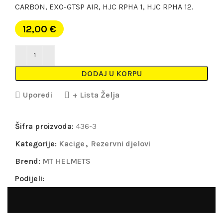
CARBON, EXO-GTSP AIR, HJC RPHA 1, HJC RPHA 12.
12,00
€
DODAJ U KORPU
Uporedi
+ Lista Želja
Šifra proizvoda:
436-3
Kategorije:
Kacige
,
Rezervni djelovi
Brend:
MT HELMETS
Podijeli: