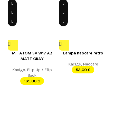
MT ATOM SV W17 A2
Lampa naocare retro
MATT GRAY
Kacige
,
Naočare
Kacige
,
Flip Up / Flip
53,00
€
Back
165,00
€