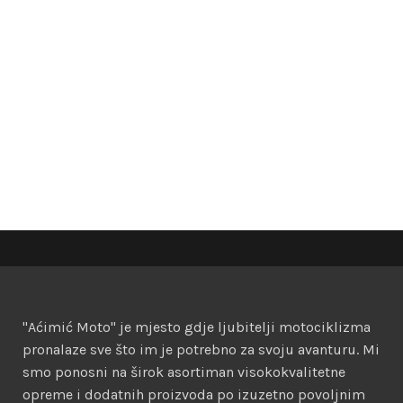
"Aćimić Moto" je mjesto gdje ljubitelji motociklizma
pronalaze sve što im je potrebno za svoju avanturu. Mi
smo ponosni na širok asortiman visokokvalitetne
opreme i dodatnih proizvoda po izuzetno povoljnim