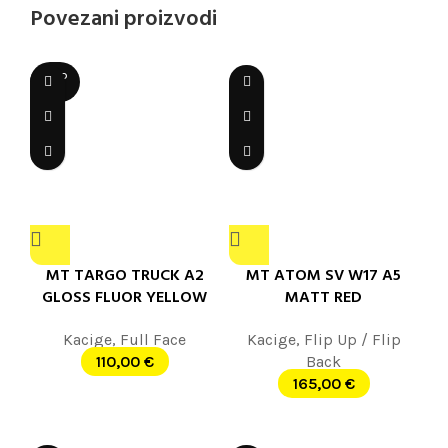
Povezani proizvodi
SOLD
OUT
MT TARGO TRUCK A2
MT ATOM SV W17 A5
GLOSS FLUOR YELLOW
MATT RED
Kacige
,
Full Face
Kacige
,
Flip Up / Flip
110,00
€
Back
165,00
€