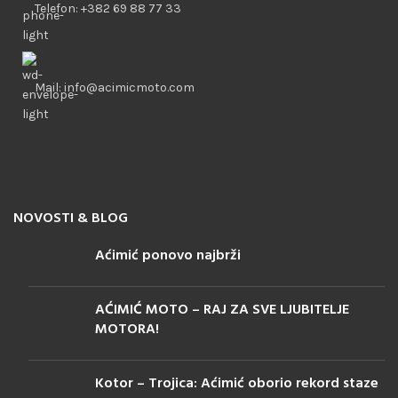
Telefon: +382 69 88 77 33
Mail: info@acimicmoto.com
NOVOSTI & BLOG
Aćimić ponovo najbrži
AĆIMIĆ MOTO – RAJ ZA SVE LJUBITELJE
MOTORA!
Kotor – Trojica: Aćimić oborio rekord staze