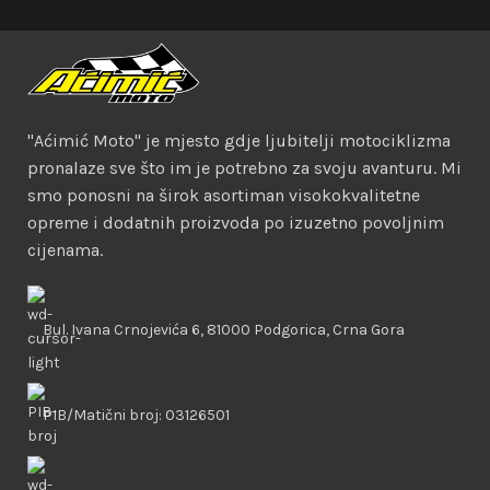
"Aćimić Moto" je mjesto gdje ljubitelji motociklizma
pronalaze sve što im je potrebno za svoju avanturu. Mi
smo ponosni na širok asortiman visokokvalitetne
opreme i dodatnih proizvoda po izuzetno povoljnim
cijenama.
Bul. Ivana Crnojevića 6, 81000 Podgorica, Crna Gora
PIB/Matični broj: 03126501