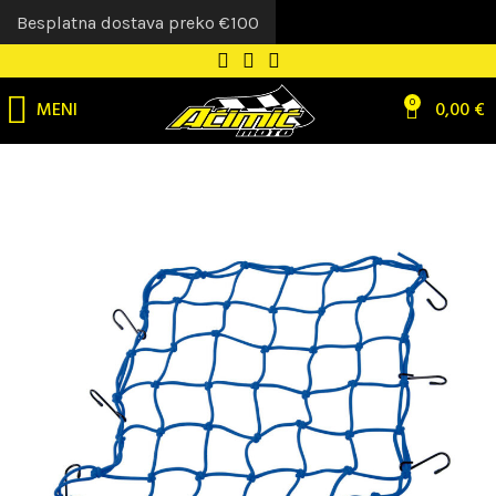
Besplatna dostava preko €100
MENI
0
0,00
€