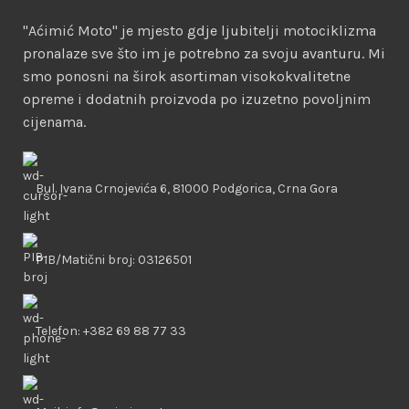
"Aćimić Moto" je mjesto gdje ljubitelji motociklizma
pronalaze sve što im je potrebno za svoju avanturu. Mi
smo ponosni na širok asortiman visokokvalitetne
opreme i dodatnih proizvoda po izuzetno povoljnim
cijenama.
Bul. Ivana Crnojevića 6, 81000 Podgorica, Crna Gora
PIB/Matični broj: 03126501
Telefon: +382 69 88 77 33