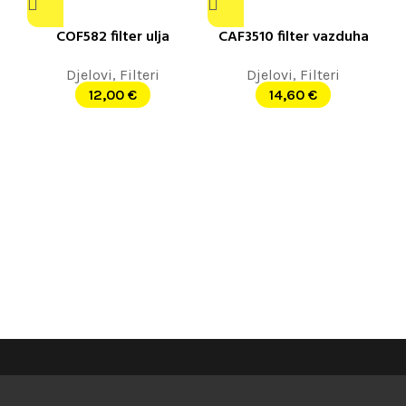
COF582 filter ulja
CAF3510 filter vazduha
Djelovi
,
Filteri
Djelovi
,
Filteri
12,00
€
14,60
€