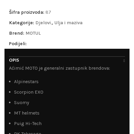
Šifra proizvoda:
87
Kategorije:
Djelovi
,
Ulja i maziva
Brend:
MOTUL
Podijeli:
OPIS
Aćimić MOTO je generalni zastupnik brendova:
Alpinestars
Scorpion EXO
Suomy
MT helmets
Puig Hi-Tech
RK Takasago