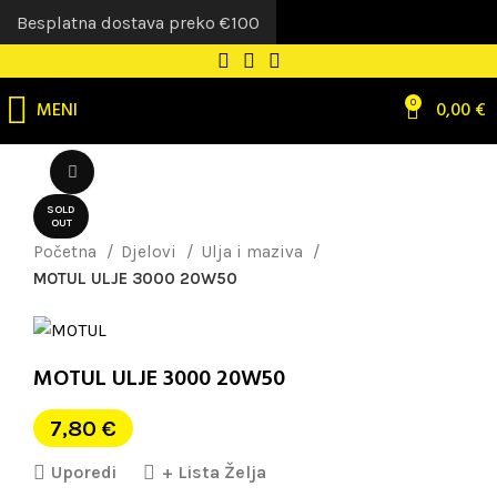
Besplatna dostava preko €100
MENI
0
0,00
€
Uvećaj sliku
SOLD
OUT
Početna
Djelovi
Ulja i maziva
MOTUL ULJE 3000 20W50
MOTUL ULJE 3000 20W50
7,80
€
Uporedi
+ Lista Želja