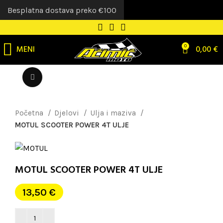
Besplatna dostava preko €100
MENI
0
0,00
€
Uvećaj sliku
Početna
Djelovi
Ulja i maziva
MOTUL SCOOTER POWER 4T ULJE
MOTUL SCOOTER POWER 4T ULJE
13,50
€