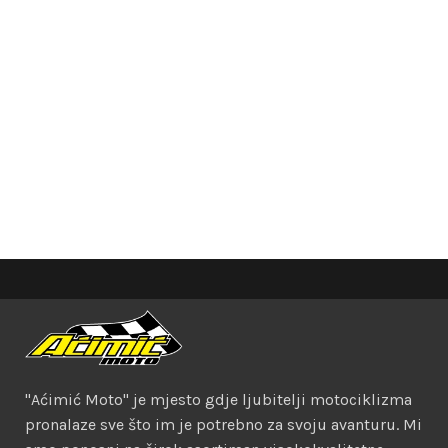
"Aćimić Moto" je mjesto gdje ljubitelji motociklizma
pronalaze sve što im je potrebno za svoju avanturu. Mi