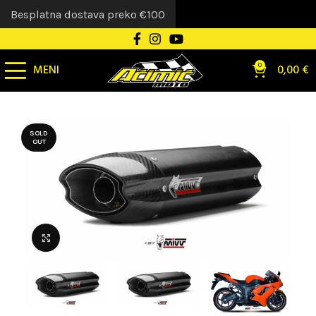
Besplatna dostava preko €100
MENI
0
0,00
€
SOLD
OUT
Uvećaj sliku