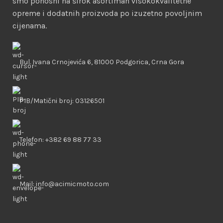
smo ponosni na širok asortiman visokokvalitetne
opreme i dodatnih proizvoda po izuzetno povoljnim
cijenama.
Bul. Ivana Crnojevića 6, 81000 Podgorica, Crna Gora
PIB/Matični broj: 03126501
Telefon: +382 69 88 77 33
Mail: info@acimicmoto.com