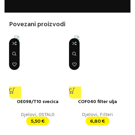
Povezani proizvodi
OE098/T10 svecica
COF040 filter ulja
Djelovi
,
OSTALO
Djelovi
,
Filteri
5,50
€
6,80
€