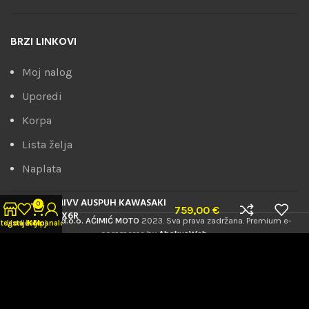
BRZI LINKOVI
Moj nalog
Uporedi
Korpa
Lista želja
Naplata
MIVV AUSPUH KAWASAKI
0
759,00
€
ZX6R
PRODRIVE d.o.o. AĆIMIĆ MOTO
2023. Sva prava zadržana. Premium e-
tegorije
Lista želja
Korpa
Moj nalog
commerce by
AbakusWeb
.