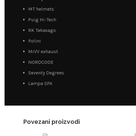
MT helmets
Puig Hi-Tech
RK Takasago
Polini
MiVV exhaust
NORDCODE
Seventy Degrees
Lampa SPA
Povezani proizvodi