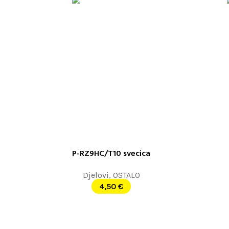
P-RZ9HC/T10 svecica
DODAJ U KORPU
DODAJ U K
Djelovi
,
OSTALO
4,50
€