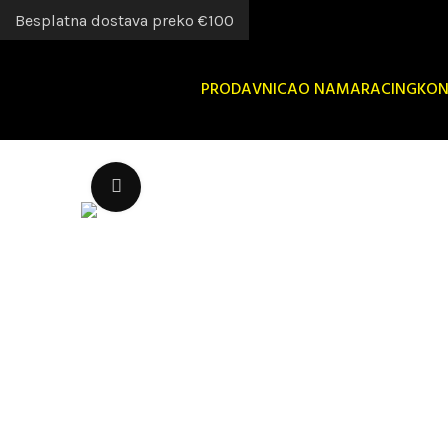
Besplatna dostava preko €100
PRODAVNICA
O NAMA
RACING
KON
Uvećaj sliku