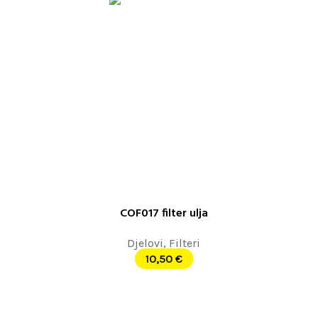
COF017 filter ulja
DODAJ U KORPU
Djelovi
,
Filteri
10,50
€