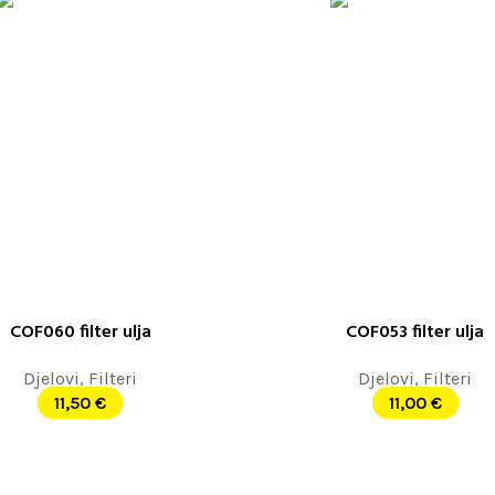
COF060 filter ulja
COF053 filter ulja
ORPU
DODAJ U KORPU
Djelovi
,
Filteri
Djelovi
,
Filteri
11,50
€
11,00
€