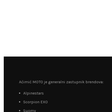
Aćimić MOTO je generalni zastupnik brendova:
Alpinestars
Scorpion EXO
Suomy