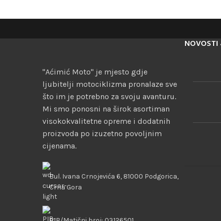
NOVOSTI 
"Aćimić Moto" je mjesto gdje
ljubitelji motociklizma pronalaze sve
što im je potrebno za svoju avanturu.
Mi smo ponosni na širok asortiman
visokokvalitetne opreme i dodatnih
proizvoda po izuzetno povoljnim
cijenama.
Bul. Ivana Crnojevića 6, 81000 Podgorica,
Crna Gora
PIB/Matični broj: 03126501