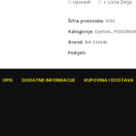
Uporedi
+ Lista Želja
Šifra proizvoda:
1696
Kategorije:
Djelovi
,
POGONSK
Brend:
RK CHAIN
Podijeli:
OPIS
DODATNE INFORMACIJE
KUPOVINA I DOSTAVA