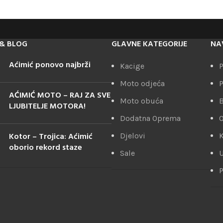
& BLOG
GLAVNE KATEGORIJE
NA
Aćimić ponovo najbrži
Kacige
P
Moto odjeća
P
AĆIMIĆ MOTO – RAJ ZA SVE
Moto obuća
LJUBITELJE MOTORA!
Dodatna Oprema
Kotor – Trojica: Aćimić
Djelovi
K
oborio rekord staze
Sale
U
P