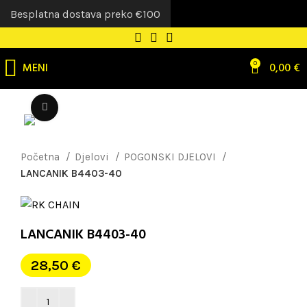
Besplatna dostava preko €100
MENI
0
0,00
€
Uvećaj sliku
Početna
Djelovi
POGONSKI DJELOVI
LANCANIK B4403-40
LANCANIK B4403-40
28,50
€