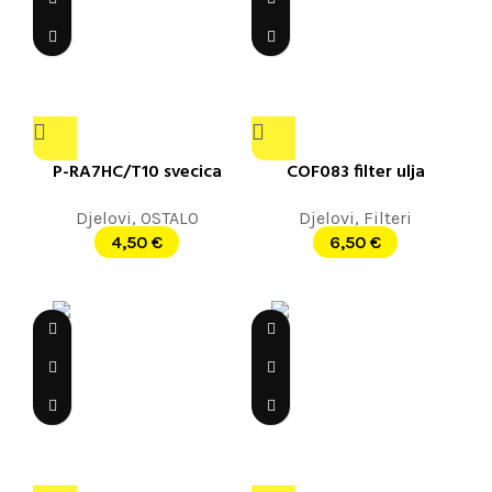
P-RA7HC/T10 svecica
COF083 filter ulja
Djelovi
,
OSTALO
Djelovi
,
Filteri
4,50
€
6,50
€