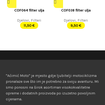
COF064 filter ulja
COF038 filter ulja
Djelovi
,
Filteri
Djelovi
,
Filteri
11,50
€
9,50
€
"Aćimić Moto" je mjesto gdje ljubitelji motociklizma
pronalaze sve što im je potrebno za svoju avanturu. Mi
smo ponosni na širok asortiman visokokvalitetne
opreme i dodatnih proizvoda po izuzetno povoljnim
cijenama.