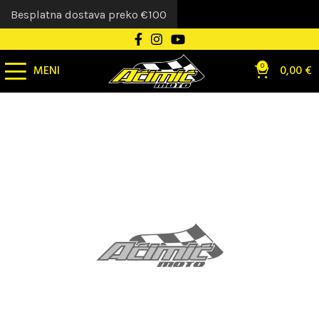
Besplatna dostava preko €100
MENI
0
0,00
€