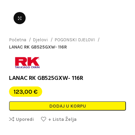
Uvećaj sliku
Početna
Djelovi
POGONSKI DJELOVI
LANAC RK GB525GXW- 116R
LANAC RK GB525GXW- 116R
123,00
€
DODAJ U KORPU
Uporedi
+ Lista Želja