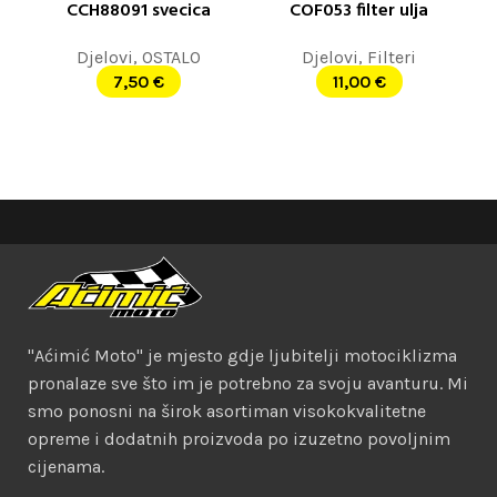
CCH88091 svecica
COF053 filter ulja
Djelovi
,
OSTALO
Djelovi
,
Filteri
7,50
€
11,00
€
"Aćimić Moto" je mjesto gdje ljubitelji motociklizma
pronalaze sve što im je potrebno za svoju avanturu. Mi
smo ponosni na širok asortiman visokokvalitetne
opreme i dodatnih proizvoda po izuzetno povoljnim
cijenama.