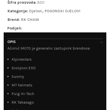
Šifra proizvoda:
820
Kategorije:
Djelovi
,
POGONSKI DJELOVI
Brend:
RK CHAIN
Podijeli:
OPIS
Aćimić MOTO je generalni zastupnik brendova:
Alpinestars
Scorpion EXO
Suomy
MT helmets
Puig Hi-Tech
RK Takasago