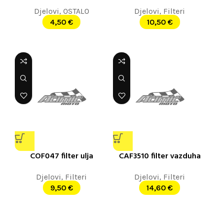
Djelovi
,
OSTALO
Djelovi
,
Filteri
4,50
€
10,50
€
COF047 filter ulja
CAF3510 filter vazduha
Djelovi
,
Filteri
Djelovi
,
Filteri
9,50
€
14,60
€