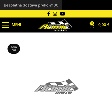
Besplatna dostava preko €100
MENI
0
0,00
€
SOLD
OUT