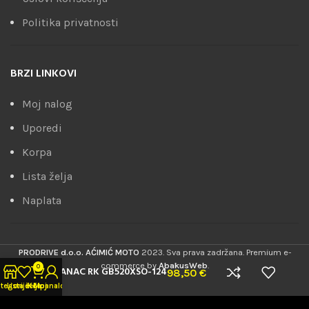
Politika privatnosti
BRZI LINKOVI
Moj nalog
Uporedi
Korpa
Lista želja
Naplata
PRODRIVE d.o.o. AĆIMIĆ MOTO
2023. Sva prava zadržana. Premium e-
commerce by
AbakusWeb
.
0
LANAC RK GB520XSO-124
98,50
€
tegorije
Lista želja
Korpa
Moj nalog