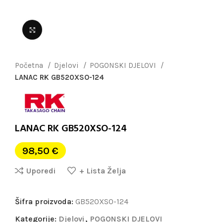
Uvećaj sliku
Početna
Djelovi
POGONSKI DJELOVI
LANAC RK GB520XSO-124
LANAC RK GB520XSO-124
98,50
€
Uporedi
+ Lista Želja
Šifra proizvoda:
GB520XSO-124
Kategorije:
Djelovi
,
POGONSKI DJELOVI