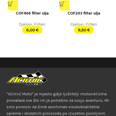
COF466 filter ulja
COF203 filter ulja
Djelovi
,
Filteri
Djelovi
,
Filteri
6,00
€
9,50
€
"Aćimić Moto" je mjesto gdje ljubitelji motociklizma
pronalaze sve što im je potrebno za svoju avanturu. Mi
smo ponosni na širok asortiman visokokvalitetne
opreme i dodatnih proizvoda po izuzetno povoljnim