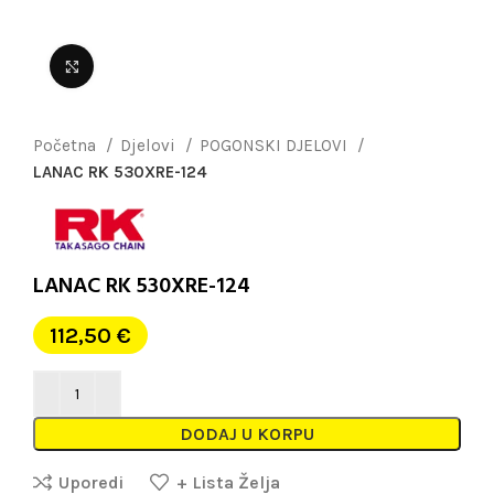
Uvećaj sliku
Početna
Djelovi
POGONSKI DJELOVI
LANAC RK 530XRE-124
LANAC RK 530XRE-124
112,50
€
DODAJ U KORPU
Uporedi
+ Lista Želja