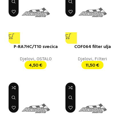
P-RA7HC/T10 svecica
COF064 filter ulja
Djelovi
,
OSTALO
Djelovi
,
Filteri
4,50
€
11,50
€