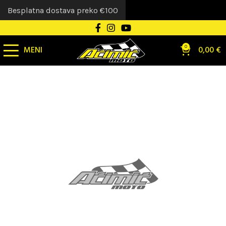
Besplatna dostava preko €100
MENI
0
0,00
€