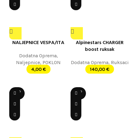
NALJEPNICE VESPA/ITA
Alpinestars CHARGER
boost ruksak
Dodatna Oprema
,
Naljepnice
,
POKLON
Dodatna Oprema
,
Ruksaci
4,00
€
140,00
€
SOLD
SOLD
OUT
OUT