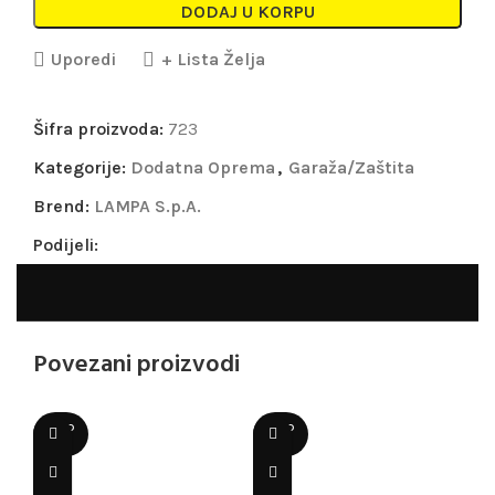
DODAJ U KORPU
Uporedi
+ Lista Želja
Šifra proizvoda:
723
Kategorije:
Dodatna Oprema
,
Garaža/Zaštita
Brend:
LAMPA S.p.A.
Podijeli:
Povezani proizvodi
SOLD
SOLD
OUT
OUT