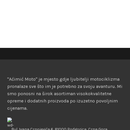
"Aćimić Moto" je mjesto gdje ljubitelji motociklizma
pronalaze sve što im je potrebno za svoju avanturu. Mi
smo ponosni na širok asortiman visokokvalitetne
opreme i dodatnih proizvoda po izuzetno povoljnim
cijenama.
Bul. Ivana Crnojevića 6, 81000 Podgorica, Crna Gora