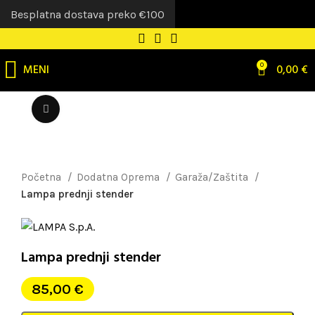
Besplatna dostava preko €100
MENI
0
0,00
€
Uvećaj sliku
Početna
Dodatna Oprema
Garaža/Zaštita
Lampa prednji stender
Lampa prednji stender
85,00
€