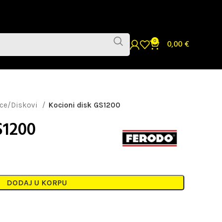
0
0,00
€
ice/Diskovi
Kocioni disk GS1200
S1200
DODAJ U KORPU