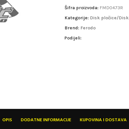
Šifra proizvoda:
FMD0473R
Kategorije:
Disk pločice/Disk
Brend:
Ferodo
Podijeli:
OPIS
DODATNE INFORMACIJE
KUPOVINA I DOSTAVA