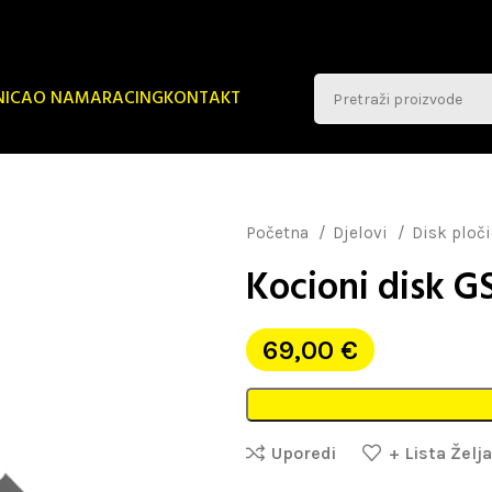
NICA
O NAMA
RACING
KONTAKT
Početna
Djelovi
Disk ploč
Kocioni disk G
69,00
€
Uporedi
+ Lista Želja