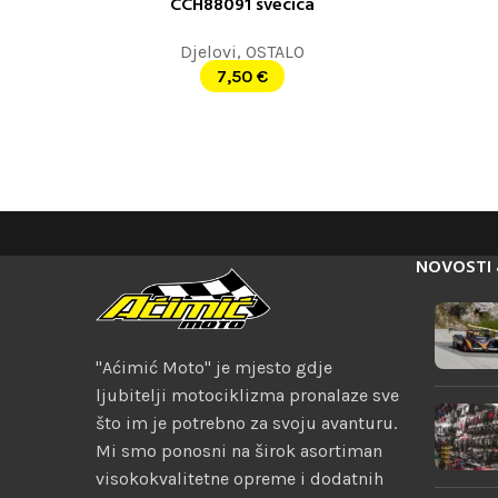
CCH88091 svecica
DODAJ U KORPU
DODAJ U K
Djelovi
,
OSTALO
7,50
€
NOVOSTI 
"Aćimić Moto" je mjesto gdje
ljubitelji motociklizma pronalaze sve
što im je potrebno za svoju avanturu.
Mi smo ponosni na širok asortiman
visokokvalitetne opreme i dodatnih