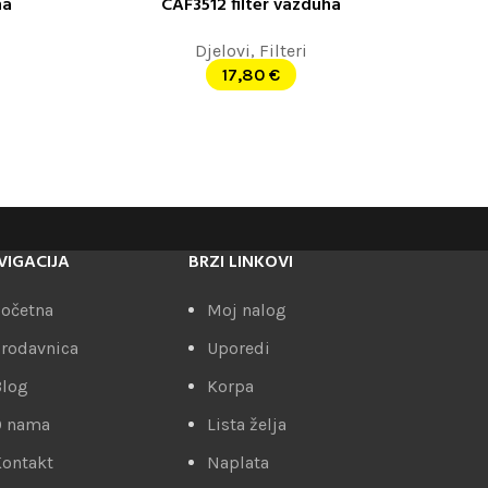
ha
CAF3512 filter vazduha
DODAJ U KORPU
Djelovi
,
Filteri
17,80
€
VIGACIJA
BRZI LINKOVI
očetna
Moj nalog
rodavnica
Uporedi
Blog
Korpa
O nama
Lista želja
ontakt
Naplata