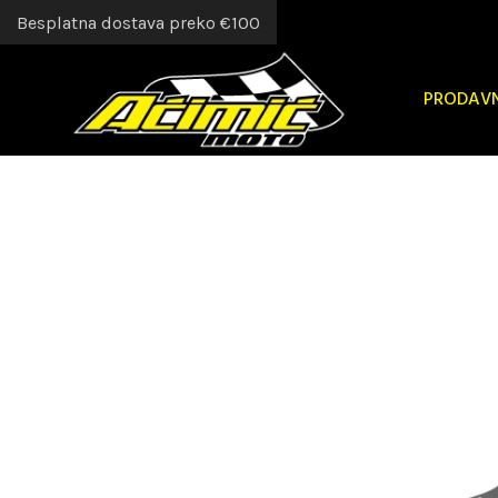
Besplatna dostava preko €100
PRODAV