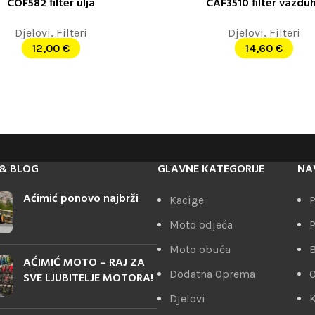
COF582 filter ulja
CAF3510 filter vazdu
ORPU
DODAJ U KORPU
Djelovi
,
Filteri
Djelovi
,
Filteri
12,00
€
14,60
€
& BLOG
GLAVNE KATEGORIJE
NA
Aćimić ponovo najbrži
Kacige
P
Moto odjeća
P
Moto obuća
AĆIMIĆ MOTO – RAJ ZA
Dodatna Oprema
SVE LJUBITELJE MOTORA!
Djelovi
K