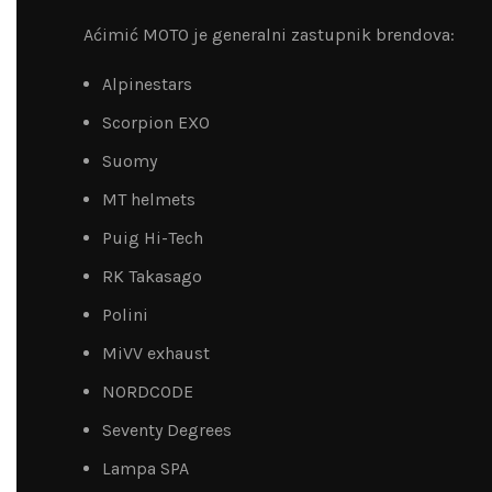
Aćimić MOTO je generalni zastupnik brendova:
Alpinestars
Scorpion EXO
Suomy
MT helmets
Puig Hi-Tech
RK Takasago
Polini
MiVV exhaust
NORDCODE
Seventy Degrees
Lampa SPA