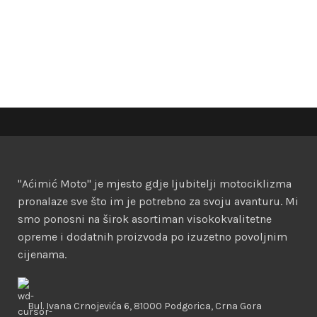
"Aćimić Moto" je mjesto gdje ljubitelji motociklizma
pronalaze sve što im je potrebno za svoju avanturu. Mi
smo ponosni na širok asortiman visokokvalitetne
opreme i dodatnih proizvoda po izuzetno povoljnim
cijenama.
Bul. Ivana Crnojevića 6, 81000 Podgorica, Crna Gora