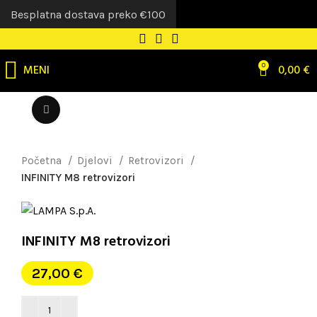
Besplatna dostava preko €100
MENI
0
0,00
€
Uvećaj sliku
Početna
Djelovi
Retrovizori
INFINITY M8 retrovizori
INFINITY M8 retrovizori
27,00
€